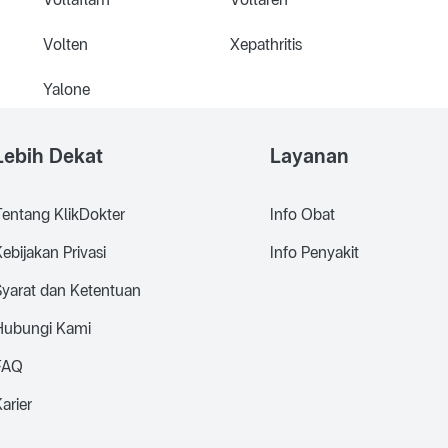
Volten
Xepathritis
Yalone
Lebih Dekat
Layanan
Tentang KlikDokter
Info Obat
ebijakan Privasi
Info Penyakit
Syarat dan Ketentuan
Hubungi Kami
FAQ
arier