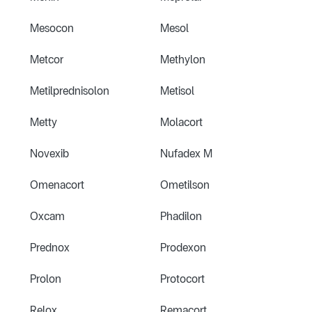
Mesocon
Mesol
Metcor
Methylon
Metilprednisolon
Metisol
Metty
Molacort
Novexib
Nufadex M
Omenacort
Ometilson
Oxcam
Phadilon
Prednox
Prodexon
Prolon
Protocort
Relox
Remacort