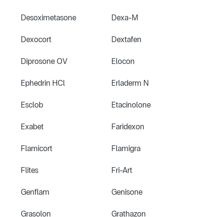
Desoximetasone
Dexa-M
Dexocort
Dextafen
Diprosone OV
Elocon
Ephedrin HCl
Erladerm N
Esclob
Etacinolone
Exabet
Faridexon
Flamicort
Flamigra
Flites
Fri-Art
Genflam
Genisone
Grasolon
Grathazon