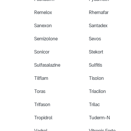
Remelox
Rhemafar
Sanexon
Santadex
Semizolone
Sevos
Sonicor
Stekort
Sulfasalazine
Sulfitis
Tilflam
Tisolon
Toras
Triacilon
Trifason
Trilac
Tropidrol
Tuderm-N
Vadrol
Vitropic Forte