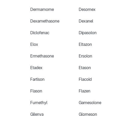
Dermamome
Desomex
Dexamethasone
Dexanel
Diclofenac
Dipasolon
Elox
Eltazon
Ermethasone
Ersolon
Etadex
Etason
Fartison
Flacoid
Flason
Flazen
Fumethyl
Gamesolone
Gilenya
Glomeson