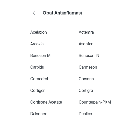
Obat Antiinflamasi
Acelaxon
Actemra
Arcoxia
Asonfen
Benoson M
Benoson-N
Carbidu
Carmeson
Comedrol
Corsona
Cortigen
Cortigra
Cortisone Acetate
Counterpain-PXM
Daivonex
Denilox