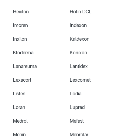
Hexilon
Hotin DCL
Imoren
Indexon
Inxilon
Kaldexon
Kloderma
Konixon
Lanareuma
Lantidex
Lexacort
Lexcomet
Lisfen
Lodia
Loran
Lupred
Medrol
Mefast
Menin
Meprolar