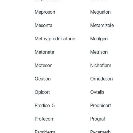
Meproson
Mequalon
Mesonta
Metamizole
Methylprednisolone
Metilgen
Metonate
Metrison
Moteson
Nichoflam
Ocuson
Omedeson
Opicort
Ovtelis
Predico-5
Prednicort
Profecom
Prograf
Psoriderm
Pycameth