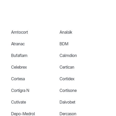
Amtocort
Analsik
Atranac
BDM
Bufaflam
Calmdion
Celebrex
Certican
Cortesa
Cortidex
Cortigra N
Cortisone
Cutivate
Daivobet
Depo-Medrol
Dercason