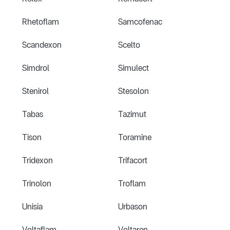
Rhetoflam
Samcofenac
Scandexon
Scelto
Simdrol
Simulect
Stenirol
Stesolon
Tabas
Tazimut
Tison
Toramine
Tridexon
Trifacort
Trinolon
Troflam
Unisia
Urbason
Voltaflam
Voltaren