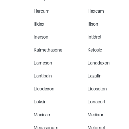
Hercum
Hexcam
Ifidex
Ifison
Inerson
Intidrol
Kalmethasone
Ketosic
Lameson
Lanadexon
Lantipain
Lazafin
Licodexon
Licosolon
Loksin
Lonacort
Maxicam
Medixon
Megasonum
Melomet