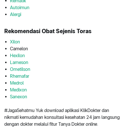
Rematik
Autoimun
Alergi
Rekomendasi Obat Sejenis Toras
Xilon
Camelon
Hexilon
Lameson
Ometilson
Rhemafar
Medrol
Medixon
Sanexon
#JagaSehatmu Yuk
download
aplikasi KlikDokter dan
nikmati kemudahan konsultasi kesehatan 24 jam langsung
dengan dokter melalui fitur Tanya Dokter
online
.