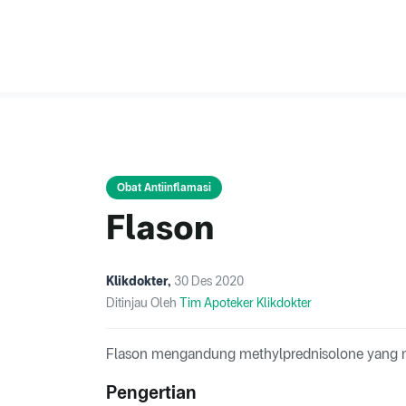
Obat Antiinflamasi
Flason
Klikdokter
,
30 Des 2020
Ditinjau Oleh
Tim Apoteker Klikdokter
Flason mengandung methylprednisolone yang m
Pengertian