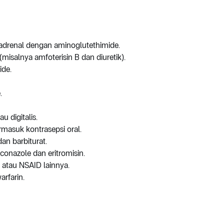
 adrenal dengan aminoglutethimide.
misalnya amfoterisin B dan diuretik).
ide.
.
u digitalis.
masuk kontrasepsi oral.
an barbiturat.
onazole dan eritromisin.
n atau NSAID lainnya.
rfarin.