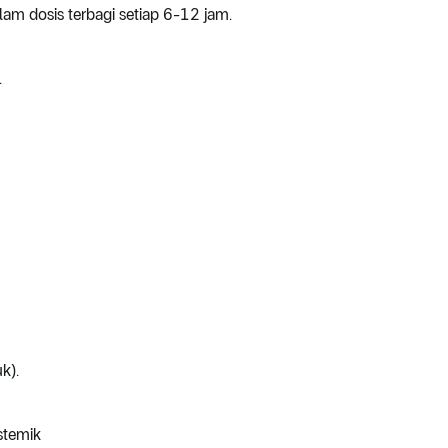
m dosis terbagi setiap 6-12 jam.
.
k).
stemik