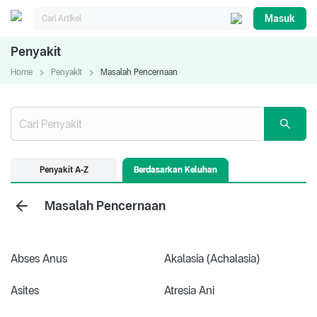
Masuk
Penyakit
Home
Penyakit
Masalah Pencernaan
Penyakit A-Z
Berdasarkan Keluhan
Masalah Pencernaan
Abses Anus
Akalasia (Achalasia)
Asites
Atresia Ani