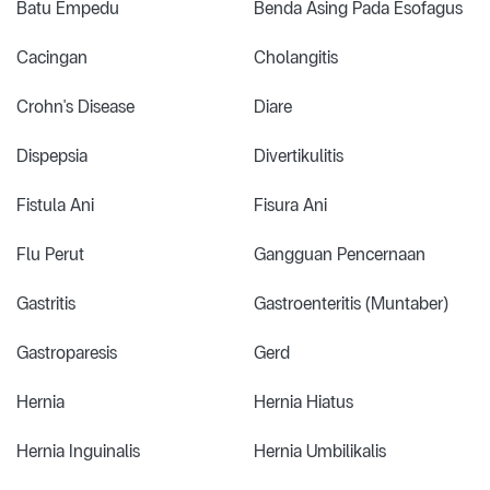
Batu Empedu
Benda Asing Pada Esofagus
Cacingan
Cholangitis
Crohn's Disease
Diare
Dispepsia
Divertikulitis
Fistula Ani
Fisura Ani
Flu Perut
Gangguan Pencernaan
Gastritis
Gastroenteritis (Muntaber)
Gastroparesis
Gerd
Hernia
Hernia Hiatus
Hernia Inguinalis
Hernia Umbilikalis