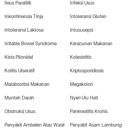
Ileus Paralitik
Infeksi Usus
Inkontinensia Tinja
Intoleransi Gluten
Intoleransi Laktosa
Intususepsi
Irritable Bowel Syndrome
Keracunan Makanan
Kista Pilonidal
Kolesistitis
Kolitis Ulseratif
Kriptosporidiosis
Malabsorbsi Makanan
Megakolon
Muntah Darah
Nyeri Ulu Hati
Obstruksi Usus
Pankreatitis Kronis
Penyakit Ambeien Atau Wasir
Penyakit Asam Lambung