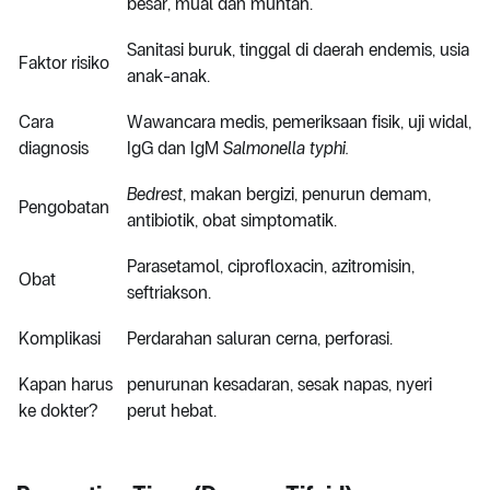
besar, mual dan muntah.
Sanitasi buruk, tinggal di daerah endemis, usia
Faktor risiko
anak-anak.
Cara
Wawancara medis, pemeriksaan fisik, uji widal,
diagnosis
IgG dan IgM
Salmonella typhi.
Bedrest
, makan bergizi, penurun demam,
Pengobatan
antibiotik, obat simptomatik.
Parasetamol, ciprofloxacin, azitromisin,
Obat
seftriakson.
Komplikasi
Perdarahan saluran cerna, perforasi.
Kapan harus
penurunan kesadaran, sesak napas, nyeri
ke dokter?
perut hebat.