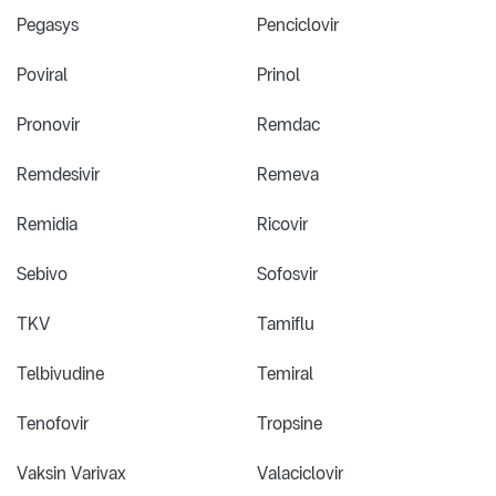
Pegasys
Penciclovir
Poviral
Prinol
Pronovir
Remdac
Remdesivir
Remeva
Remidia
Ricovir
Sebivo
Sofosvir
TKV
Tamiflu
Telbivudine
Temiral
Tenofovir
Tropsine
Vaksin Varivax
Valaciclovir