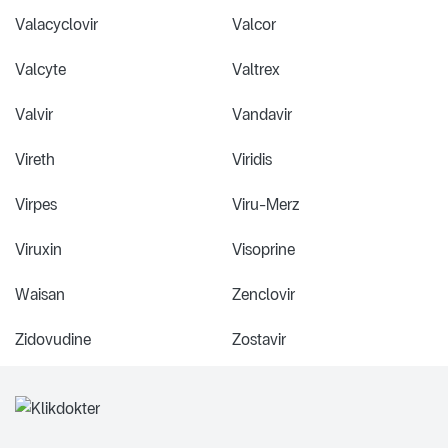
Valacyclovir
Valcor
Valcyte
Valtrex
Valvir
Vandavir
Vireth
Viridis
Virpes
Viru-Merz
Viruxin
Visoprine
Waisan
Zenclovir
Zidovudine
Zostavir