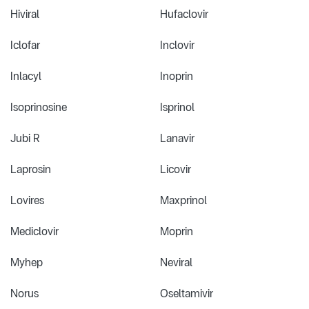
Hiviral
Hufaclovir
Iclofar
Inclovir
Inlacyl
Inoprin
Isoprinosine
Isprinol
Jubi R
Lanavir
Laprosin
Licovir
Lovires
Maxprinol
Mediclovir
Moprin
Myhep
Neviral
Norus
Oseltamivir