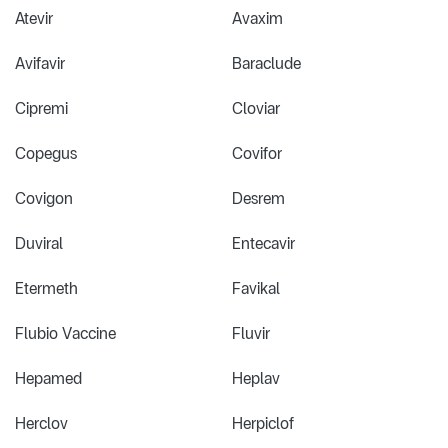
Atevir
Avaxim
Avifavir
Baraclude
Cipremi
Cloviar
Copegus
Covifor
Covigon
Desrem
Duviral
Entecavir
Etermeth
Favikal
Flubio Vaccine
Fluvir
Hepamed
Heplav
Herclov
Herpiclof