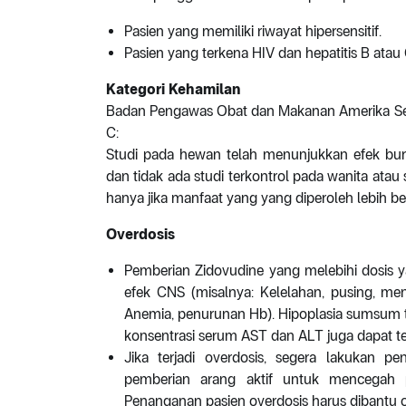
Pasien yang memiliki riwayat hipersensitif.
Pasien yang terkena HIV dan hepatitis B atau
Kategori Kehamilan
Badan Pengawas Obat dan Makanan Amerika Ser
C:
Studi pada hewan telah menunjukkan efek buruk
dan tidak ada studi terkontrol pada wanita atau
hanya jika manfaat yang yang diperoleh lebih besa
Overdosis
Pemberian Zidovudine yang melebihi dosis y
efek CNS (misalnya: Kelelahan, pusing, men
Anemia, penurunan Hb). Hipoplasia sumsum tu
konsentrasi serum AST dan ALT juga dapat ter
Jika terjadi overdosis, segera lakukan p
pemberian arang aktif untuk mencegah p
Penanganan pasien overdosis harus dibantu o