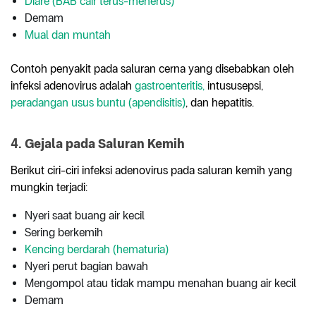
Diare (BAB cair terus-menerus)
Demam
Mual dan muntah
Contoh penyakit pada saluran cerna yang disebabkan oleh
infeksi adenovirus adalah
gastroenteritis,
intususepsi,
peradangan usus buntu (apendisitis)
, dan hepatitis.
4. Gejala pada Saluran Kemih
Berikut ciri-ciri infeksi adenovirus pada saluran kemih yang
mungkin terjadi:
Nyeri saat buang air kecil
Sering berkemih
Kencing berdarah (hematuria)
Nyeri perut bagian bawah
Mengompol atau tidak mampu menahan buang air kecil
Demam