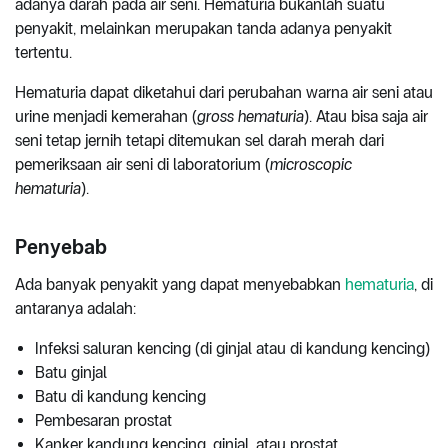
adanya darah pada air seni. Hematuria bukanlah suatu
penyakit, melainkan merupakan tanda adanya penyakit
tertentu.
Hematuria dapat diketahui dari perubahan warna air seni atau
urine menjadi kemerahan (
gross hematuria
). Atau bisa saja air
seni tetap jernih tetapi ditemukan sel darah merah dari
pemeriksaan air seni di laboratorium (
microscopic
hematuria
).
Penyebab
Ada banyak penyakit yang dapat menyebabkan
hematuria
, di
antaranya adalah:
Infeksi saluran kencing (di ginjal atau di kandung kencing)
Batu ginjal
Batu di kandung kencing
Pembesaran prostat
Kanker kandung kencing, ginjal, atau prostat