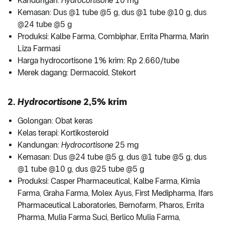
Kandungan:
Hydrocortisone
10 mg
Kemasan: Dus @1 tube @5 g, dus @1 tube @10 g, dus
@24 tube @5 g
Produksi: Kalbe Farma, Combiphar, Errita Pharma, Marin
Liza Farmasi
Harga hydrocortisone 1% krim: Rp 2.660/tube
Merek dagang: Dermacoid, Stekort
2.
Hydrocortisone
2,5% krim
Golongan: Obat keras
Kelas terapi: Kortikosteroid
Kandungan:
Hydrocortisone
25 mg
Kemasan: Dus @24 tube @5 g, dus @1 tube @5 g, dus
@1 tube @10 g, dus @25 tube @5 g
Produksi: Casper Pharmaceutical, Kalbe Farma, Kimia
Farma, Graha Farma, Molex Ayus, First Medipharma, Ifars
Pharmaceutical Laboratories, Bernofarm, Pharos, Errita
Pharma, Mulia Farma Suci, Berlico Mulia Farma,