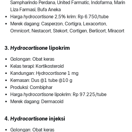
Sampharindo Perdana, United Farmatic, Indofarma, Marin
Liza Farmasi, Bufa Aneka
Harga
hydrocortisone
2,5% krim: Rp 6.750/tube
Merek dagang: Casperzon, Cortigra, Lexacorton,
Omnicort, Nestacort, Stekort, Cortigen, Berlicort, Miracort
3.
Hydrocortisone
lipokrim
Golongan: Obat keras
Kelas terapi: Kortikosteroid
Kandungan:
Hydrocortisone
1 mg
Kemasan: Dus @1 tube @10 g
Produksi: Combiphar
Harga
hydrocortisone
lipokrim: Rp 97.225/tube
Merek dagang: Dermacoid
4.
Hydrocortisone
injeksi
Golongan: Obat keras