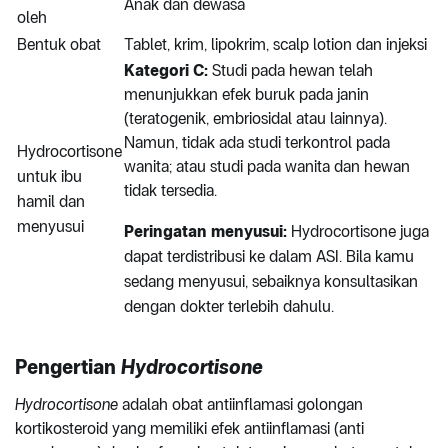
Anak dan dewasa
oleh
Bentuk obat
Tablet, krim, lipokrim, scalp lotion dan injeksi
Kategori C:
Studi pada hewan telah
menunjukkan efek buruk pada janin
(teratogenik, embriosidal atau lainnya).
Namun, tidak ada studi terkontrol pada
Hydrocortisone
wanita; atau studi pada wanita dan hewan
untuk ibu
tidak tersedia.
hamil dan
menyusui
Peringatan menyusui:
Hydrocortisone juga
dapat terdistribusi ke dalam ASI. Bila kamu
sedang menyusui, sebaiknya konsultasikan
dengan dokter terlebih dahulu.
Pengertian
Hydrocortisone
Hydrocortisone
adalah obat antiinflamasi golongan
kortikosteroid yang memiliki efek antiinflamasi (anti