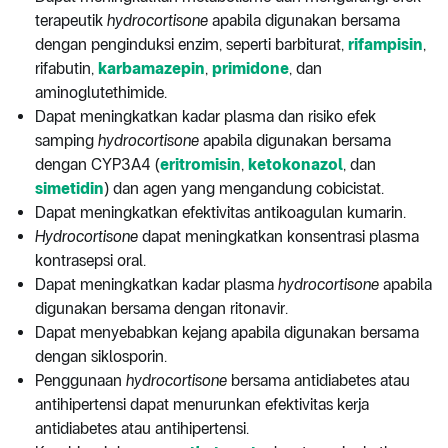
terapeutik
hydrocortisone
apabila digunakan bersama
dengan penginduksi enzim, seperti barbiturat,
rifampisin
,
rifabutin,
karbamazepin
,
primidone
, dan
aminoglutethimide.
Dapat meningkatkan kadar plasma dan risiko efek
samping
hydrocortisone
apabila digunakan bersama
dengan CYP3A4 (
eritromisin
,
ketokonazol
, dan
simetidin
) dan agen yang mengandung cobicistat.
Dapat meningkatkan efektivitas antikoagulan kumarin.
Hydrocortisone
dapat meningkatkan konsentrasi plasma
kontrasepsi oral.
Dapat meningkatkan kadar plasma
hydrocortisone
apabila
digunakan bersama dengan ritonavir.
Dapat menyebabkan kejang apabila digunakan bersama
dengan siklosporin.
Penggunaan
hydrocortisone
bersama antidiabetes atau
antihipertensi dapat menurunkan efektivitas kerja
antidiabetes atau antihipertensi.