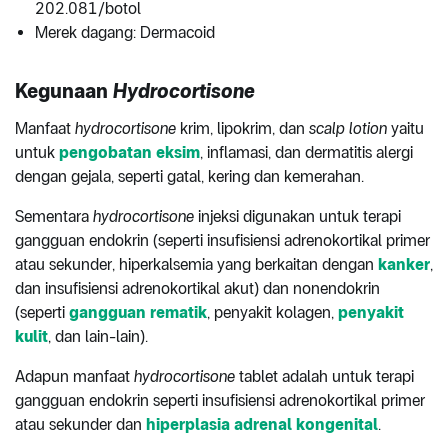
202.081/botol
Merek dagang: Dermacoid
Kegunaan
Hydrocortisone
Manfaat
hydrocortisone
krim, lipokrim, dan
scalp lotion
yaitu
untuk
pengobatan eksim
, inflamasi, dan dermatitis alergi
dengan gejala, seperti gatal, kering dan kemerahan.
Sementara
hydrocortisone
injeksi digunakan untuk terapi
gangguan endokrin (seperti insufisiensi adrenokortikal primer
atau sekunder, hiperkalsemia yang berkaitan dengan
kanker
,
dan insufisiensi adrenokortikal akut) dan nonendokrin
(seperti
gangguan rematik
, penyakit kolagen,
penyakit
kulit
, dan lain-lain).
Adapun manfaat
hydrocortisone
tablet adalah untuk terapi
gangguan endokrin seperti insufisiensi adrenokortikal primer
atau sekunder dan
hiperplasia adrenal kongenital
.