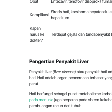
Obat
Entecavir, tenofovir disoproxil fum
Sirosis hati, karsinoma hepatoseluler
Komplikasi
hepatikum
Kapan
harus ke
Terdapat gejala dan tandapenyakit l
dokter?
Pengertian Penyakit Liver
Penyakit liver
(liver disease)
atau penyakit hati 
hati. Hati adalah organ pencernaan terbesar yan
perut.
Hati berfungsi sebagai pusat metabolisme karboh
pada manusia
juga berperan pada sistem kekeba
pembuangan racun dari tubuh.