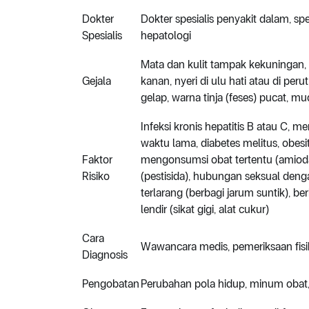
Dokter
Dokter spesialis penyakit dalam, sp
Spesialis
hepatologi
Mata dan kulit tampak kekuningan, g
Gejala
kanan, nyeri di ulu hati atau di per
gelap, warna tinja (feses) pucat,
Infeksi kronis hepatitis B atau C,
waktu lama, diabetes melitus, obesi
Faktor
mengonsumsi obat tertentu (amiodar
Risiko
(pestisida), hubungan seksual deng
terlarang (berbagi jarum suntik), b
lendir (sikat gigi, alat cukur)
Cara
Wawancara medis, pemeriksaan fisi
Diagnosis
Pengobatan
Perubahan pola hidup, minum obat, 