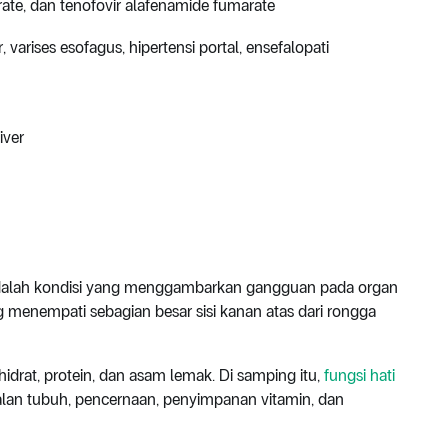
arate, dan tenofovir alafenamide fumarate
, varises esofagus, hipertensi portal, ensefalopati
iver
adalah kondisi yang menggambarkan gangguan pada organ
g menempati sebagian besar sisi kanan atas dari rongga
idrat, protein, dan asam lemak. Di samping itu,
fungsi hati
lan tubuh, pencernaan, penyimpanan vitamin, dan