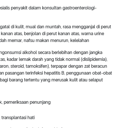
esialis penyakit dalam konsultan gastroenterologi-
atal di kulit, mual dan muntah, rasa mengganjal di perut
ut kanan atas, benjolan di perut kanan atas, warna urine
 mudah memar, nafsu makan menurun, kelelahan
 mengonsumsi alkohol secara berlebihan dengan jangka
tas, kadar lemak darah yang tidak normal (dislipidemia),
on, steroid, tamoksifen), terpapar dengan zat beracun
an pasangan terinfeksi hepatitis B, penggunaan obat-obat
erbagi barang tertentu yang merusak kulit atau selaput
k, pemeriksaan penunjang
transplantasi hati