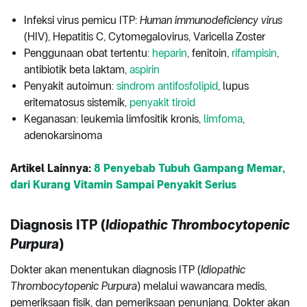
Infeksi virus pemicu ITP:
Human immunodeficiency virus
(HIV), Hepatitis C, Cytomegalovirus, Varicella Zoster
Penggunaan obat tertentu:
heparin
, fenitoin,
rifampisin
,
antibiotik beta laktam,
aspirin
Penyakit autoimun:
sindrom antifosfolipid
, lupus
eritematosus sistemik,
penyakit tiroid
Keganasan: leukemia limfositik kronis,
limfoma
,
adenokarsinoma
Artikel Lainnya:
8 Penyebab Tubuh Gampang Memar,
dari Kurang Vitamin Sampai Penyakit Serius
Diagnosis ITP (
Idiopathic Thrombocytopenic
Purpura
)
Dokter akan menentukan diagnosis ITP (
Idiopathic
Thrombocytopenic Purpura
) melalui wawancara medis,
pemeriksaan fisik, dan pemeriksaan penunjang. Dokter akan