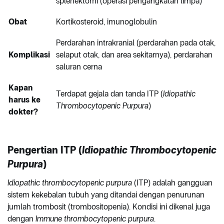
splenektomi (operasi pengangkatan limpa)
Obat
Kortikosteroid, imunoglobulin
Perdarahan intrakranial (perdarahan pada otak,
Komplikasi
selaput otak, dan area sekitarnya), perdarahan
saluran cerna
Kapan
Terdapat gejala dan tanda ITP (
Idiopathic
harus ke
Thrombocytopenic Purpura
)
dokter?
Pengertian ITP (
Idiopathic Thrombocytopenic
Purpura
)
Idiopathic thrombocytopenic purpura
(ITP) adalah gangguan
sistem kekebalan tubuh yang ditandai dengan penurunan
jumlah trombosit (trombositopenia). Kondisi ini dikenal juga
dengan
Immune thrombocytopenic purpura
.