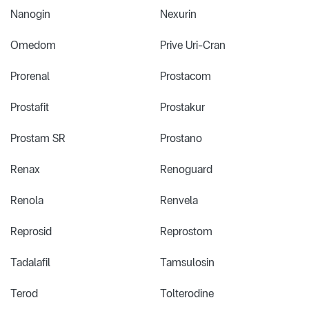
Nanogin
Nexurin
Omedom
Prive Uri-Cran
Prorenal
Prostacom
Prostafit
Prostakur
Prostam SR
Prostano
Renax
Renoguard
Renola
Renvela
Reprosid
Reprostom
Tadalafil
Tamsulosin
Terod
Tolterodine