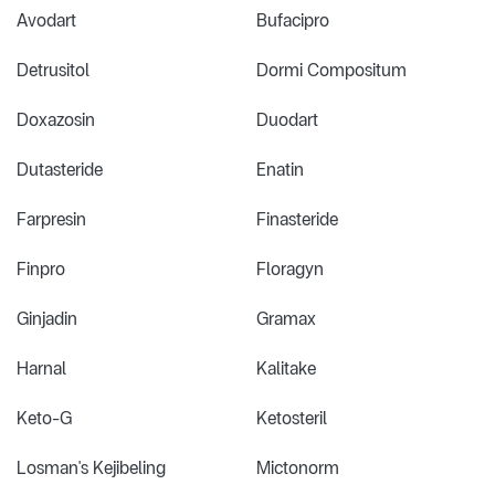
Avodart
Bufacipro
Detrusitol
Dormi Compositum
Doxazosin
Duodart
Dutasteride
Enatin
Farpresin
Finasteride
Finpro
Floragyn
Ginjadin
Gramax
Harnal
Kalitake
Keto-G
Ketosteril
Losman's Kejibeling
Mictonorm