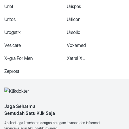
Urief
Urispas
Uritos
Urlicon
Urogetix
Ursolic
Vesicare
Voxamed
X-gra For Men
Xatral XL
Zeprost
Jaga Sehatmu
Semudah Satu Klik Saja
Aplikasi jaga kesehatan dengan beragam layanan dan informasi
tepercaya, agar hidup lebih nyaman.