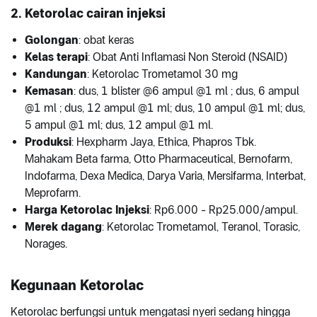
2. Ketorolac cairan injeksi
Golongan
: obat keras
Kelas terapi
: Obat Anti Inflamasi Non Steroid (NSAID)
Kandungan
: Ketorolac Trometamol 30 mg
Kemasan
: dus, 1 blister @6 ampul @1 ml ; dus, 6 ampul
@1 ml ; dus, 12 ampul @1 ml; dus, 10 ampul @1 ml; dus,
5 ampul @1 ml; dus, 12 ampul @1 ml.
Produksi
: Hexpharm Jaya, Ethica, Phapros Tbk.
Mahakam Beta farma, Otto Pharmaceutical, Bernofarm,
Indofarma, Dexa Medica, Darya Varia, Mersifarma, Interbat,
Meprofarm.
Harga Ketorolac Injeksi
: Rp6.000 - Rp25.000/ampul.
Merek dagang
: Ketorolac Trometamol, Teranol, Torasic,
Norages.
Kegunaan Ketorolac
Ketorolac berfungsi untuk mengatasi nyeri sedang hingga