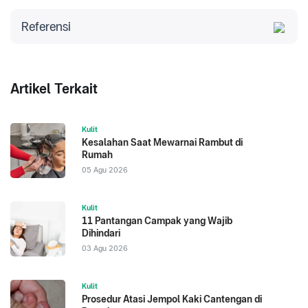
Referensi
American Academy of Dermatology Association.
Diakses 2023. How to Relieve Itchy Skin.
Journal of Drugs in Dermatology. Diakses 2023.
Artikel Terkait
Anti-inflammatory activities of colloidal oatmeal
(Avena sativa) contribute to the effectiveness of oats
Kulit
in treatment of itch associated with dry, irritated skin.
Kesalahan Saat Mewarnai Rambut di
Cleveland Clinic. Diakses 2023. Home Remedies for
Rumah
Itchy Skin.
05 Agu 2026
Kulit
11 Pantangan Campak yang Wajib
Dihindari
03 Agu 2026
Kulit
Prosedur Atasi Jempol Kaki Cantengan di