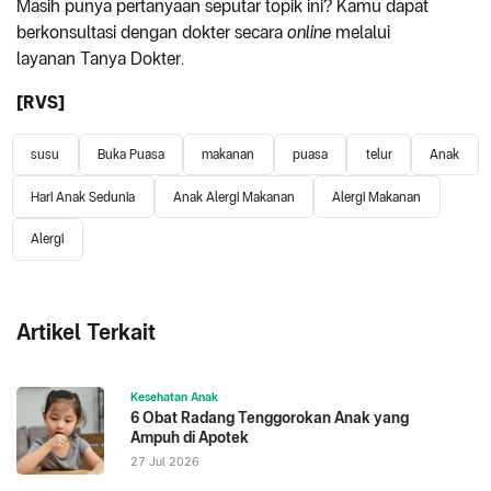
Masih punya pertanyaan seputar topik ini? Kamu dapat
berkonsultasi dengan dokter secara
online
melalui
layanan
Tanya Dokter
.
[RVS]
susu
Buka Puasa
makanan
puasa
telur
Anak
Hari Anak Sedunia
Anak Alergi Makanan
Alergi Makanan
Alergi
Artikel Terkait
Kesehatan Anak
6 Obat Radang Tenggorokan Anak yang
Ampuh di Apotek
27 Jul 2026