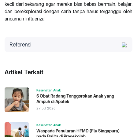
kecil dari sekarang agar mereka bisa bebas bermain, belajar,
dan bereksplorasi dengan ceria tanpa harus terganggu oleh
ancaman influenza!
Referensi
American Academy of Pediatrics. Recommendations
for Prevention and Control of Influenza in Children.
https://publications.aap.org/pediatrics
Artikel Terkait
Centers for Disease Control and Prevention (CDC). Flu
and Children.
Kesehatan Anak
https://www.cdc.gov/flu/highrisk/children.html
6 Obat Radang Tenggorokan Anak yang
Centers for Disease Control and Prevention (CDC).
Ampuh di Apotek
Influenza (Flu). Diakses pada 19 Juni 2026:
27 Jul 2026
https://www.cdc.gov/flu/index.html
World Health Organization (WHO). Influenza
Kesehatan Anak
(Seasonal). Diakses pada 19 Juni 2026:
Waspada Penularan HFMD (Flu Singapura)
https://www.who.int/news-room/fact-
pada Balita di Prasekolah