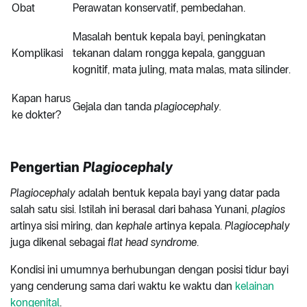
Obat
Perawatan konservatif, pembedahan.
Masalah bentuk kepala bayi, peningkatan
Komplikasi
tekanan dalam rongga kepala, gangguan
kognitif, mata juling, mata malas, mata silinder.
Kapan harus
Gejala dan tanda
plagiocephaly.
ke dokter?
Pengertian
Plagiocephaly
Plagiocephaly
adalah bentuk kepala bayi yang datar pada
salah satu sisi. Istilah ini berasal dari bahasa Yunani,
plagios
artinya sisi miring, dan
kephale
artinya kepala.
Plagiocephaly
juga dikenal sebagai
flat head syndrome
.
Kondisi ini umumnya berhubungan dengan posisi tidur bayi
yang cenderung sama dari waktu ke waktu dan
kelainan
kongenital
.