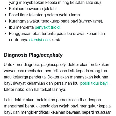
yang menyebabkan kepala miring ke salah satu sisi).
Kelainan bawaan sejak lahir.
Posisi tidur telentang dalam waktu lama.
Kurangnya waktu tengkurap pada bayi (
tummy time
).
Ibu menderita
penyakit tiroid
.
Penggunaan obat tertentu pada ibu di awal kehamilan,
contohnya
clomiphene
citrate.
Diagnosis
Plagiocephaly
Untuk mendiagnosis
plagiocephaly
, dokter akan melakukan
wawancara medis dan pemeriksaan fisik kepada orang tua
atau keluarga penderita. Dokter akan menanyakan keluhan
bayi, riwayat kehamilan dan persalinan ibu,
posisi tidur bayi,
faktor risiko, dan hal terkait lainnya.
Lalu, dokter akan melakukan pemeriksaan fisik dengan
mengamati bentuk kepala dan wajah bayi, mengukur kepala
bayi, dan mengidentifikasi kelainan bawaan, seperti
muscular