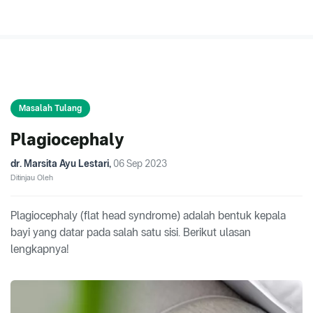
Masalah Tulang
Plagiocephaly
dr. Marsita Ayu Lestari
,
06 Sep 2023
Ditinjau Oleh
Plagiocephaly (flat head syndrome) adalah bentuk kepala
bayi yang datar pada salah satu sisi. Berikut ulasan
lengkapnya!