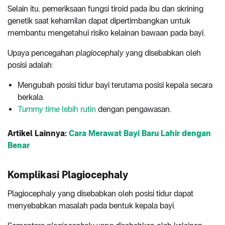
Selain itu, pemeriksaan fungsi tiroid pada ibu dan skrining
genetik saat kehamilan dapat dipertimbangkan untuk
membantu mengetahui risiko kelainan bawaan pada bayi.
Upaya pencegahan
plagiocephaly
yang disebabkan oleh
posisi adalah:
Mengubah posisi tidur bayi terutama posisi kepala secara
berkala.
Tummy time
lebih rutin
dengan pengawasan.
Artikel Lainnya:
Cara Merawat Bayi Baru Lahir dengan
Benar
Komplikasi Plagiocephaly
Plagiocephaly yang disebabkan oleh posisi tidur dapat
menyebabkan masalah pada bentuk kepala bayi.