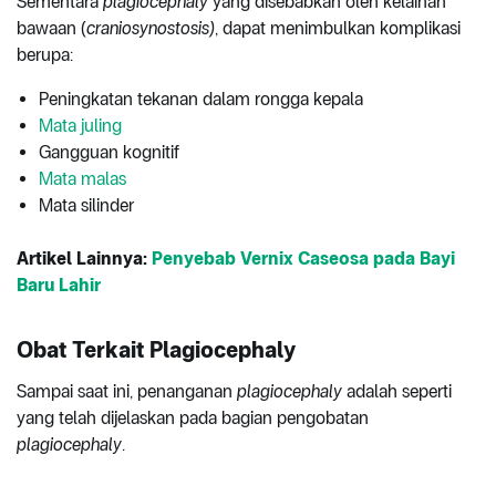
Sementara
plagiocephaly
yang disebabkan oleh kelainan
bawaan (
craniosynostosis)
, dapat menimbulkan komplikasi
berupa:
Peningkatan tekanan dalam rongga kepala
Mata juling
Gangguan kognitif
Mata malas
Mata silinder
Artikel Lainnya:
Penyebab Vernix Caseosa pada Bayi
Baru Lahir
Obat Terkait Plagiocephaly
Sampai saat ini, penanganan
plagiocephaly
adalah seperti
yang telah dijelaskan pada bagian pengobatan
plagiocephaly
.