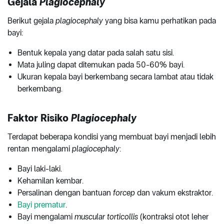
Gejala
Plagiocephaly
Berikut gejala
plagiocephaly
yang bisa kamu perhatikan pada
bayi:
Bentuk kepala yang datar pada salah satu sisi.
Mata juling dapat ditemukan pada 50-60% bayi.
Ukuran kepala bayi berkembang secara lambat atau tidak
berkembang.
Faktor Risiko
Plagiocephaly
Terdapat beberapa kondisi yang membuat bayi menjadi lebih
rentan mengalami
plagiocephaly
:
Bayi laki-laki.
Kehamilan kembar.
Persalinan dengan bantuan
forcep
dan vakum ekstraktor.
Bayi prematur
.
Bayi mengalami
muscular torticollis
(kontraksi otot leher