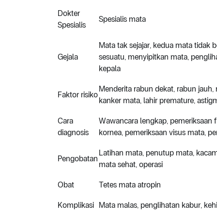
Dokter
Spesialis mata
Spesialis
Mata tak sejajar, kedua mata tidak
Gejala
sesuatu, menyipitkan mata, pengliha
kepala
Menderita rabun dekat, rabun jauh, r
Faktor risiko
kanker mata, lahir premature, asti
Cara
Wawancara lengkap, pemeriksaan fisi
diagnosis
kornea, pemeriksaan visus mata, pe
Latihan mata, penutup mata, kacamat
Pengobatan
mata sehat, operasi
Obat
Tetes mata atropin
Komplikasi
Mata malas, penglihatan kabur, ke