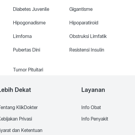
Diabetes Juvenile
Gigantisme
Hipogonadisme
Hipoparatiroid
Limfoma
Obstruksi Limfatik
Pubertas Dini
Resistensi Insulin
Tumor Pituitari
Lebih Dekat
Layanan
Tentang KlikDokter
Info Obat
ebijakan Privasi
Info Penyakit
Syarat dan Ketentuan