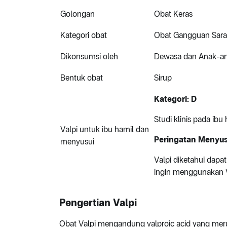
Golongan
Obat Keras
Kategori obat
Obat Gangguan Sara
Dikonsumsi oleh
Dewasa dan Anak-a
Bentuk obat
Sirup
Kategori: D
Studi klinis pada ibu
Valpi untuk ibu hamil dan
Peringatan Menyus
menyusui
Valpi diketahui dapa
ingin menggunakan V
Pengertian Valpi
Obat Valpi mengandung valproic acid yang merup