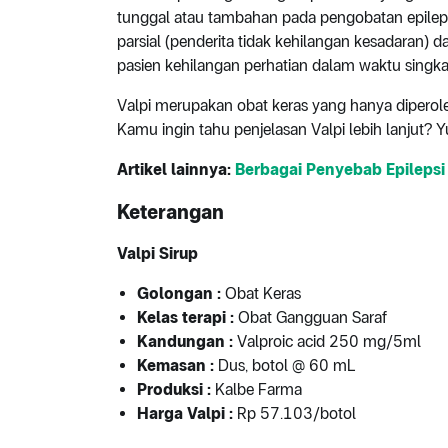
tunggal atau tambahan pada pengobatan epilep
parsial (penderita tidak kehilangan kesadaran)
pasien kehilangan perhatian dalam waktu singka
Valpi merupakan obat keras yang hanya diperoleh
Kamu ingin tahu penjelasan Valpi lebih lanjut? Yuk
Artikel lainnya:
Berbagai Penyebab Epilepsi
Keterangan
Valpi Sirup
Golongan
:
Obat Keras
Kelas terapi
:
Obat Gangguan Saraf
Kandungan
:
Valproic acid 250 mg/5ml
Kemasan
:
Dus, botol @ 60 mL
Produksi
:
Kalbe Farma
Harga Valpi
:
Rp 57.103/botol