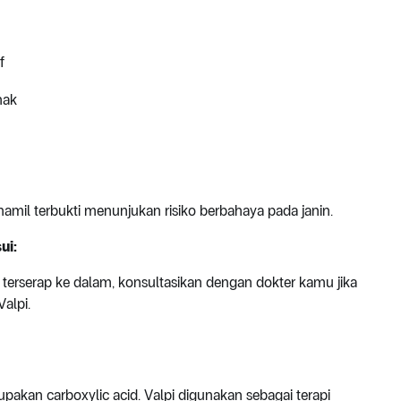
f
nak
 hamil terbukti menunjukan risiko berbahaya pada janin.
ui:
t terserap ke dalam, konsultasikan dengan dokter kamu jika
alpi.
akan carboxylic acid. Valpi digunakan sebagai terapi