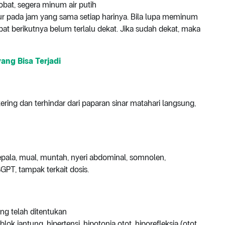
bat, segera minum air putih
ur pada jam yang sama setiap harinya. Bila lupa meminum
at berikutnya belum terlalu dekat. Jika sudah dekat, maka
yang Bisa Terjadi
ring dan terhindar dari paparan sinar matahari langsung,
epala, mual, muntah, nyeri abdominal, somnolen,
GPT, tampak terkait dosis.
g telah ditentukan
lok jantung, hipertensi, hipotonia otot, hiporefleksia (otot