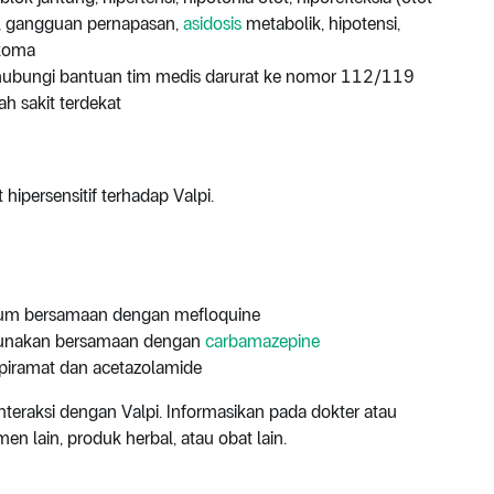
l), gangguan pernapasan,
asidosis
metabolik, hipotensi,
 koma
 hubungi bantuan tim medis darurat ke nomor 112/119
ah sakit terdekat
ipersensitif terhadap Valpi.
inum bersamaan dengan mefloquine
digunakan bersamaan dengan
carbamazepine
piramat dan acetazolamide
nteraksi dengan Valpi. Informasikan pada dokter atau
 lain, produk herbal, atau obat lain.