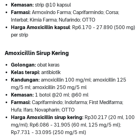
Kemasan:
strip @10 kapsul
Farmasi:
Armoxindo Farma; Caprifarmindo; Corsa;
Interbat; Kimia Farma; Nufarindo; OTTO
Harga Amoxicillin kapsul
: Rp6.170 - 27.890 (500 mg)
per strip
Amoxicillin Sirup Kering
Golongan:
obat keras
Kelas terapi:
antibiotik
Kandungan:
amoxicillin 100 mg/ml; amoxicillin 125
mg/5 ml; amoxicillin 250 mg/5 ml
Kemasan:
1 botol @20 ml; @60 ml
Farmasi:
Caprifarmindo; Indofarma; First Medifarma;
Hufa; Ifars; Novapharin; OTTO
Harga Amoxicillin sirup kering:
Rp30.217 (20 ml, 100
mg/ml); Rp6.086 - 31.905 (60 ml, 125 mg/5 ml);
Rp7.731 - 33.095 (250 mg/5 ml)