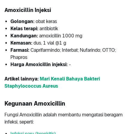
Amoxicillin Injeksi
Golongan:
obat keras
Kelas terapi:
antibiotik
Kandungan:
amoxicillin 1000 mg
Kemasan:
dus, 1 vial @1 g
Farmasi:
Caprifarmindo; Interbat; Nufarindo; OTTO;
Phapros
Harga Amoxicillin injeksi:
-
Artikel lainnya:
Mari Kenali Bahaya Bakteri
Staphylococcus Aureus
Kegunaan Amoxicillin
Fungsi Amoxicillin adalah membantu mengatasi beragam
infeksi, seperti:
Infeksi paru (bronkitis)