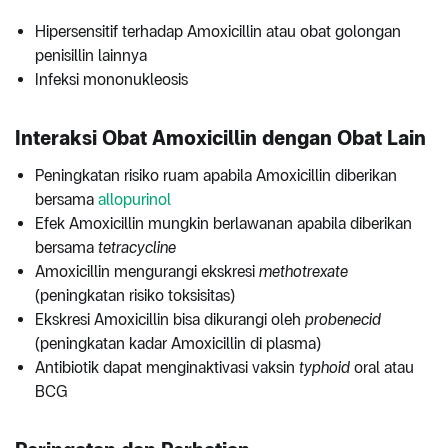
Hipersensitif terhadap Amoxicillin atau obat golongan
penisillin lainnya
Infeksi mononukleosis
Interaksi Obat Amoxicillin dengan Obat Lain
Peningkatan risiko ruam apabila Amoxicillin diberikan
bersama
allopurinol
Efek Amoxicillin mungkin berlawanan apabila diberikan
bersama
tetracycline
Amoxicillin mengurangi ekskresi
methotrexate
(peningkatan risiko toksisitas)
Ekskresi Amoxicillin bisa dikurangi oleh
probenecid
(peningkatan kadar Amoxicillin di plasma)
Antibiotik dapat menginaktivasi vaksin
typhoid
oral atau
BCG