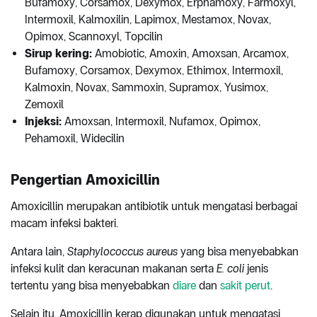
Bufamoxy, Corsamox, Dexymox, Erphamoxy, Farmoxyl,
Intermoxil, Kalmoxilin, Lapimox, Mestamox, Novax,
Opimox, Scannoxyl, Topcilin
Sirup kering:
Amobiotic, Amoxin, Amoxsan, Arcamox,
Bufamoxy, Corsamox, Dexymox, Ethimox, Intermoxil,
Kalmoxin, Novax, Sammoxin, Supramox, Yusimox,
Zemoxil
Injeksi:
Amoxsan, Intermoxil, Nufamox, Opimox,
Pehamoxil, Widecilin
Pengertian Amoxicillin
Amoxicillin merupakan antibiotik untuk mengatasi berbagai
macam infeksi bakteri.
Antara lain,
Staphylococcus aureus
yang bisa menyebabkan
infeksi kulit dan keracunan makanan serta
E. coli
jenis
tertentu yang bisa menyebabkan
diare
dan
sakit perut
.
Selain itu, Amoxicillin kerap digunakan untuk mengatasi