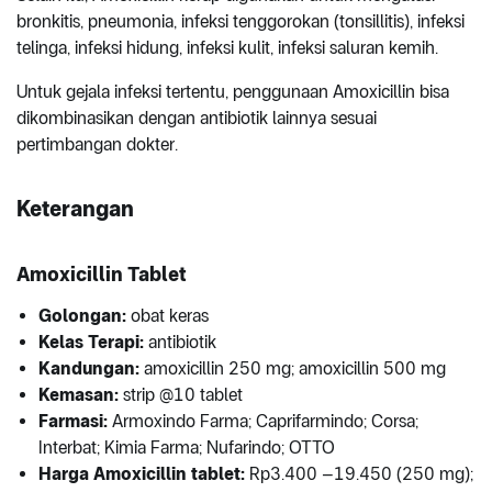
bronkitis, pneumonia, infeksi tenggorokan (tonsillitis), infeksi
telinga, infeksi hidung, infeksi kulit, infeksi saluran kemih.
Untuk gejala infeksi tertentu, penggunaan Amoxicillin bisa
dikombinasikan dengan antibiotik lainnya sesuai
pertimbangan dokter.
Keterangan
Amoxicillin Tablet
Golongan:
obat keras
Kelas Terapi:
antibiotik
Kandungan:
amoxicillin 250 mg; amoxicillin 500 mg
Kemasan:
strip @10 tablet
Farmasi:
Armoxindo Farma; Caprifarmindo; Corsa;
Interbat; Kimia Farma; Nufarindo; OTTO
Harga Amoxicillin tablet:
Rp3.400 –19.450 (250 mg);