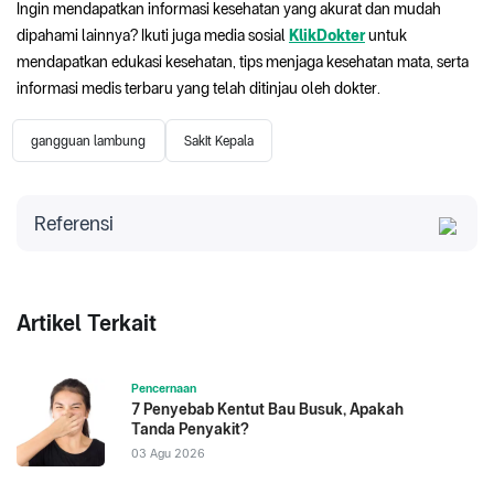
Ingin mendapatkan informasi kesehatan yang akurat dan mudah
dipahami lainnya? Ikuti juga media sosial
KlikDokter
untuk
mendapatkan edukasi kesehatan, tips menjaga kesehatan mata, serta
informasi medis terbaru yang telah ditinjau oleh dokter.
gangguan lambung
Sakit Kepala
Referensi
World Health Organization. (2019).
International
statistical classification of diseases and related health
problems
(11th ed.).
https://icd.who.int/
Artikel Terkait
Pencernaan
7 Penyebab Kentut Bau Busuk, Apakah
Tanda Penyakit?
03 Agu 2026