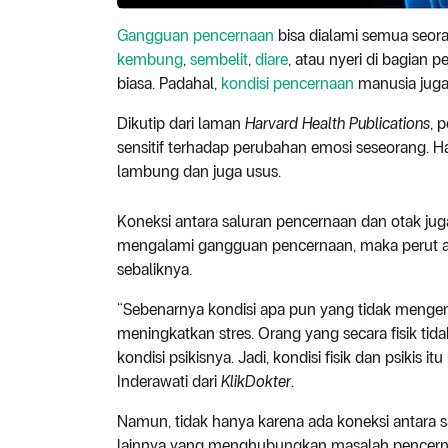
Gangguan pencernaan
bisa dialami semua seor
kembung
,
sembelit
,
diare
, atau nyeri di bagian p
biasa. Padahal,
kondisi pencernaan
manusia jug
Dikutip dari laman
Harvard Health Publications
, 
sensitif terhadap perubahan emosi seseorang. Ha
lambung dan juga usus.
Koneksi antara saluran pencernaan dan otak juga
mengalami gangguan pencernaan, maka perut ak
sebaliknya.
“Sebenarnya kondisi apa pun yang tidak menge
meningkatkan stres. Orang yang secara fisik tida
kondisi psikisnya. Jadi, kondisi fisik dan psikis 
Inderawati dari
KlikDokter
.
Namun, tidak hanya karena ada koneksi antara 
lainnya yang menghubungkan masalah pencerna