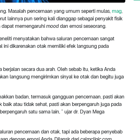
ang. Masalah pencernaan yang umum seperti mulas,
mag
,
erut lainnya pun sering kali dianggap sebagai penyakit fisik
a dapat memengaruhi
mood
dan emosi seseorang.
peneliti menyatakan bahwa saluran pencernaan sangat
l ini dikarenakan otak memiliki efek langsung pada
 berjalan secara dua arah. Oleh sebab itu, ketika Anda
an langsung mengirimkan sinyal ke otak dan begitu juga
nakkan badan, termasuk gangguan pencernaan, pasti akan
k baik atau tidak sehat, pasti akan berpengaruh juga pada
itu berpengaruh satu sama lain, ” ujar dr. Dyan Mega
saluran pencernaan dan otak, tapi ada beberapa penyebab
an dengan emosi Anda. Dilansir dari
calmclinic.com
,