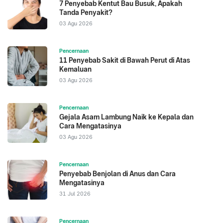
7 Penyebab Kentut Bau Busuk, Apakah
constipation during pregnancy.
Tanda Penyakit?
Cleveland Clinic. Diakses 2023. Pregnancy
03 Agu 2026
Constipation.
Pencernaan
11 Penyebab Sakit di Bawah Perut di Atas
Kemaluan
03 Agu 2026
Pencernaan
Gejala Asam Lambung Naik ke Kepala dan
Cara Mengatasinya
03 Agu 2026
Pencernaan
Penyebab Benjolan di Anus dan Cara
Mengatasinya
31 Jul 2026
Pencernaan