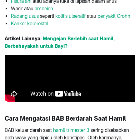
Fisura ani
atau adanya luka di lapisan dalam anus
Wasir atau
ambeien
Radang usus
seperti
kolitis ulseratif
atau
penyakit Crohn
Kanker kolorektal
Artikel Lainnya:
Mengejan Berlebih saat Hamil,
Berbahayakah untuk Bayi?
Cara Mengatasi BAB Berdarah Saat Hamil
BAB keluar darah saat
hamil trimester 3
sering disebabkan
oleh wasir yang dipicu oleh konstipasi. Oleh karenanya,