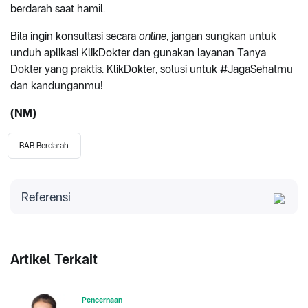
berdarah saat hamil.
Bila ingin konsultasi secara
online
, jangan sungkan untuk
unduh aplikasi KlikDokter dan gunakan layanan Tanya
Dokter yang praktis. KlikDokter, solusi untuk #JagaSehatmu
dan kandunganmu!
(NM)
BAB Berdarah
Referensi
Baby Center. Diakses 2023. Blood in stool during
pregnancy.
Cleveland Clinic. Diakses 2023. Hemorrhoids during
Artikel Terkait
pregnancy.
Official Publication of the College of Family
Pencernaan
Physicians of Canada. Diakses 2023. Treating