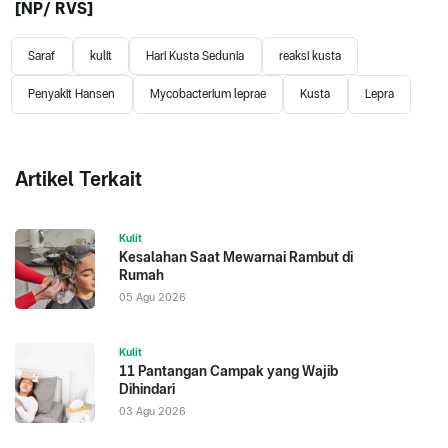
[NP/ RVS]
Saraf
kulit
Hari Kusta Sedunia
reaksi kusta
Penyakit Hansen
Mycobacterium leprae
Kusta
Lepra
Artikel Terkait
Kulit
Kesalahan Saat Mewarnai Rambut di
Rumah
05 Agu 2026
Kulit
11 Pantangan Campak yang Wajib
Dihindari
03 Agu 2026