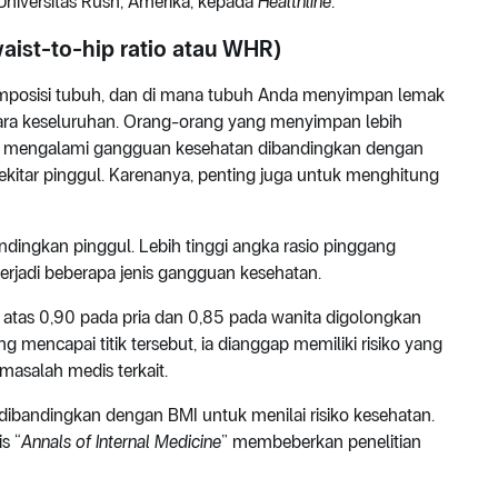
Universitas Rush, Amerika, kepada
Healthline
.
aist-to-hip ratio atau WHR)
komposisi tubuh, dan di mana tubuh Anda menyimpan lemak
cara keseluruhan. Orang-orang yang menyimpan lebih
iko mengalami gangguan kesehatan dibandingkan dengan
itar pinggul. Karenanya, penting juga untuk menghitung
andingkan pinggul. Lebih tinggi angka rasio pinggang
terjadi beberapa jenis gangguan kesehatan.
atas 0,90 pada pria dan 0,85 pada wanita digolongkan
 mencapai titik tersebut, ia dianggap memiliki risiko yang
asalah medis terkait.
dibandingkan dengan BMI untuk menilai risiko kesehatan.
s “
Annals of Internal Medicine
” membeberkan penelitian