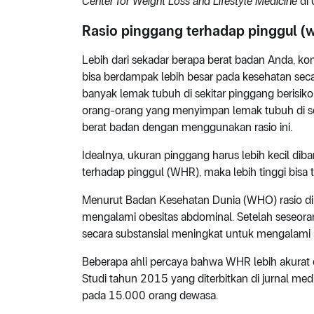
Center for Weight Loss and Lifestyle Medicine
di 
Rasio pinggang terhadap pinggul (w
Lebih dari sekadar berapa berat badan Anda, 
bisa berdampak lebih besar pada kesehatan se
banyak lemak tubuh di sekitar pinggang beris
orang-orang yang menyimpan lemak tubuh di sek
berat badan dengan menggunakan rasio ini.
Idealnya, ukuran pinggang harus lebih kecil dib
terhadap pinggul (WHR), maka lebih tinggi bisa 
Menurut Badan Kesehatan Dunia (WHO) rasio di 
mengalami obesitas abdominal. Setelah seseorang
secara substansial meningkat untuk mengalami m
Beberapa ahli percaya bahwa WHR lebih akurat 
Studi tahun 2015 yang diterbitkan di jurnal medi
pada 15.000 orang dewasa.