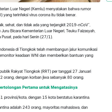
nterian Luar Negeri (Kemlu) menyatakan bahwa rumor
yang terinfeksi virus corona itu tidak benar.
ik, sehat, dan tidak ada yang terjangkit 2019-nCoV”,
) Juru Bicara Kementerian Luar Negeri, Teuku Faizasyah,
Pusat, pada hari Senin (27/1).
 Indonesia di Tiongkok telah membangun jalur komunikasi
emonitor keadaan WNI dan memberikan bantuan yang
publik Rakyat Tiongkok (RRT) per tanggal 27 Januari
62 orang, dengan korban jiwa sebanyak 80 orang.
i Pertolongan Pertama untuk Mengatasinya
31 provinsi/kota, dengan 15 kota berstatus karantina.
antina adalah 243 orang, mayoritas mahasiswa, dan