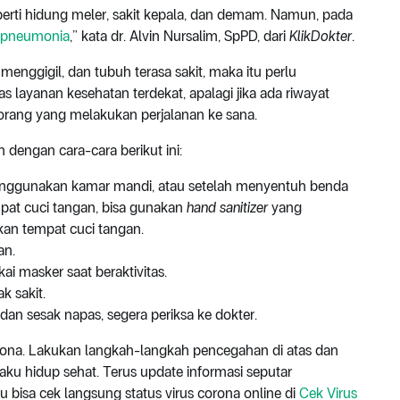
eperti hidung meler, sakit kepala, dan demam. Namun, pada
pneumonia
,” kata dr. Alvin Nursalim, SpPD, dari
KlikDokter
.
menggigil, dan tubuh terasa sakit, maka itu perlu
as layanan kesehatan terdekat, apalagi jika ada riwayat
orang yang melakukan perjalanan ke sana.
dengan cara-cara berikut ini:
enggunakan kamar mandi, atau setelah menyentuh benda
mpat cuci tangan, bisa gunakan
hand sanitizer
yang
an tempat cuci tangan.
an.
kai masker saat beraktivitas.
 sakit.
 dan sesak napas, segera periksa ke dokter.
orona. Lakukan langkah-langkah pencegahan di atas dan
aku hidup sehat. Terus update informasi seputar
au
bisa cek langsung status virus corona online di
Cek Virus