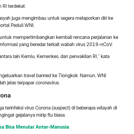
 RI terdekat.
izasyah juga mengimbau untuk segera melaporkan diri ke
ortal Peduli WNI.
 untuk mempertimbangkan kembali rencana perjalanan ke
nformasi yang beredar terkait wabah virus 2019-nCoV.
 antara lain Kemlu, Kemenkes, dan perwakilan RI,” kata
engeluarkan
travel banned
ke Tiongkok. Namun, WNI
ah jelas terpapar
coronavirus.
rona
terinfeksi virus Corona (
suspect
) di beberapa wilayah di
ngingat gejalanya mirip flu biasa.
na Bisa Menular Antar-Manusia