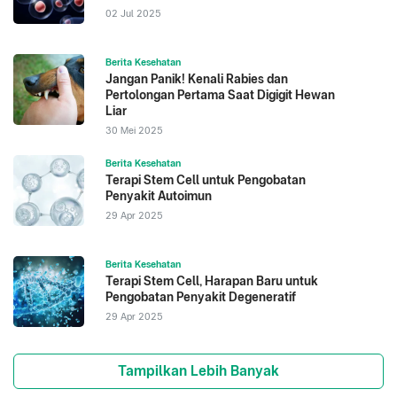
Online Misinformation: Challenges and Recommendations
. 
02 Jul 2025
Annual Review of Public Health, 41, 433-451. Diaskses 
pada 23 Juni 2026: https://doi.org/10.1146/annurev-
Berita Kesehatan
publhealth-040119-094127 
Jangan Panik! Kenali Rabies dan
Pertolongan Pertama Saat Digigit Hewan
U.S. Food and Drug Administration. 2023. 
Health Fraud 
Liar
Scams
. FDA. Diakses pada 22 Mei 2026: 
30 Mei 2025
https://www.fda.gov/consumers/health-fraud-scams
Berita Kesehatan
Terapi Stem Cell untuk Pengobatan
World Health Organization. 2022. 
Infodemic
. WHO. 
Penyakit Autoimun
Diakses pada 22 Mei 2026: https://www.who.int/health-
29 Apr 2025
topics/infodemic
Berita Kesehatan
Terapi Stem Cell, Harapan Baru untuk
Pengobatan Penyakit Degeneratif
29 Apr 2025
Tampilkan Lebih Banyak