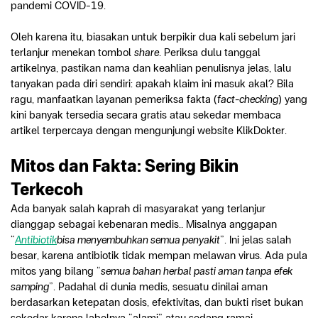
pandemi COVID-19.
Oleh karena itu, biasakan untuk berpikir dua kali sebelum jari 
terlanjur menekan tombol 
share
. Periksa dulu tanggal 
artikelnya, pastikan nama dan keahlian penulisnya jelas, lalu 
tanyakan pada diri sendiri: apakah klaim ini masuk akal? Bila 
ragu, manfaatkan layanan pemeriksa fakta (
fact-checking
) yang 
kini banyak tersedia secara gratis atau sekedar membaca 
artikel terpercaya dengan mengunjungi website KlikDokter.
Mitos dan Fakta: Sering Bikin 
Terkecoh
Ada banyak salah kaprah di masyarakat yang terlanjur 
dianggap sebagai kebenaran medis.. Misalnya anggapan 
“
Antibiotik
bisa menyembuhkan semua penyakit
”. Ini jelas salah 
besar, karena antibiotik tidak mempan melawan virus. Ada pula 
mitos yang bilang “
semua bahan herbal pasti aman tanpa efek 
samping
”. Padahal di dunia medis, sesuatu dinilai aman 
berdasarkan ketepatan dosis, efektivitas, dan bukti riset bukan 
sekedar karena labelnya “alami” atau sedang ramai 