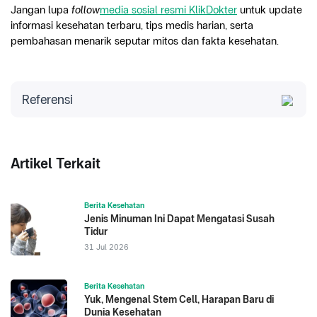
Jangan lupa 
follow
media sosial resmi KlikDokter
 untuk update 
informasi kesehatan terbaru, tips medis harian, serta 
pembahasan menarik seputar mitos dan fakta kesehatan.
Referensi
Johns Hopkins Medicine. 2024. 
Medical Misinformation 
Harms People from Communities that are Marginalized
. 
Johns Hopkins Medicine. Diakses pada 22 Mei 2026: 
Artikel Terkait
https://publichealth.jhu.edu/center-for-health-
equity/2024/medical-misinformation-harms-people-
from-communities-that-are-marginalized
Berita Kesehatan
Jenis Minuman Ini Dapat Mengatasi Susah
Tidur
National Library of Medicine. 2021. 
Health Misinformation 
31 Jul 2026
on Social Media: Review
. PubMed Central. Diakses pada 
22 Mei 2026: 
https://doi.org/10.4103/jmas.JMAS_98_19
Berita Kesehatan
Yuk, Mengenal Stem Cell, Harapan Baru di
Swire-Thompson, B., & Lazer, D. (2020). 
Public Health and 
Dunia Kesehatan