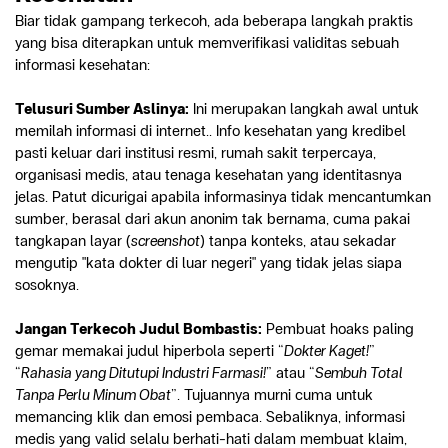
Biar tidak gampang terkecoh, ada beberapa langkah praktis 
yang bisa diterapkan untuk memverifikasi validitas sebuah 
informasi kesehatan:
Telusuri Sumber Aslinya:
 Ini merupakan langkah awal untuk 
memilah informasi di internet.. Info kesehatan yang kredibel 
pasti keluar dari institusi resmi, rumah sakit terpercaya, 
organisasi medis, atau tenaga kesehatan yang identitasnya 
jelas. Patut dicurigai apabila informasinya tidak mencantumkan 
sumber, berasal dari akun anonim tak bernama, cuma pakai 
tangkapan layar (
screenshot
) tanpa konteks, atau sekadar 
mengutip "kata dokter di luar negeri" yang tidak jelas siapa 
sosoknya. 
Jangan Terkecoh Judul Bombastis:
 Pembuat hoaks paling 
gemar memakai judul hiperbola seperti “
Dokter Kaget!
” 
“
Rahasia yang Ditutupi Industri Farmasi!
” atau “
Sembuh Total 
Tanpa Perlu Minum Obat
”. Tujuannya murni cuma untuk 
memancing klik dan emosi pembaca. Sebaliknya, informasi 
medis yang valid selalu berhati-hati dalam membuat klaim, 