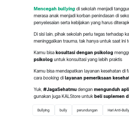
Mencegah
bullying
di sekolah menjadi tanggu
merasa anak menjadi korban penindasan di seko
penyelesaian serta kebijakan yang harus diterap
Di sisi lain, pihak sekolah perlu tegas terhadap 
meninggalkan trauma, tak hanya untuk saat ini t
Kamu bisa
kosultasi dengan psikolog
menggun
psikolog
untuk konsultasi yang lebih praktis
Kamu bisa mendapatkan layanan kesehatan di fas
cara
booking
di
layanan pemeriksaan keseha
Yuk,
#JagaSehatmu
dengan
mengunduh apli
gunakan juga KALStore untuk
beli suplemen d
Bullying
bully
perundungan
Hari Anti-Bull