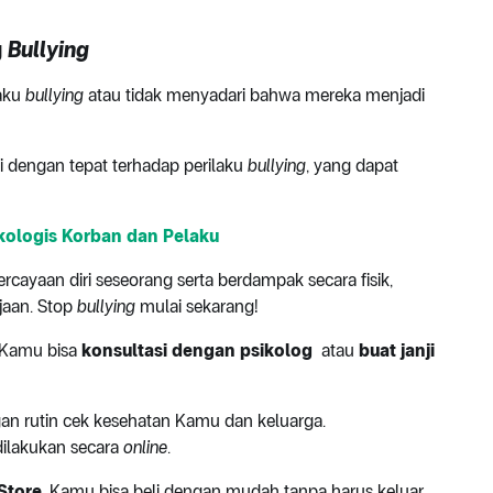
g
Bullying
laku
bullying
atau tidak menyadari bahwa mereka menjadi
 dengan tepat terhadap perilaku
bullying
, yang dapat
kologis Korban dan Pelaku
cayaan diri seseorang serta berdampak secara fisik,
jaan. Stop
bullying
mulai sekarang!
 Kamu bisa
konsultasi dengan psikolog
atau
buat janji
an rutin cek kesehatan Kamu dan keluarga.
dilakukan secara
online
.
Store
, Kamu bisa beli dengan mudah tanpa harus keluar