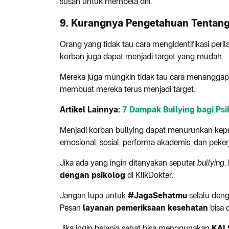
susah untuk membela diri.
9. Kurangnya Pengetahuan Tentan
Orang yang tidak tau cara mengidentifikasi peri
korban juga dapat menjadi target yang mudah.
Mereka juga mungkin tidak tau cara menanggapi
membuat mereka terus menjadi target.
Artikel Lainnya:
7 Dampak Bullying bagi Psi
Menjadi korban bullying dapat menurunkan keper
emosional, sosial, performa akademis, dan peker
Jika ada yang ingin ditanyakan seputar
bullying
,
dengan psikolog
di KlikDokter.
Jangan lupa untuk
#JagaSehatmu
selalu deng
Pesan
layanan pemeriksaan kesehatan
bisa 
Jika ingin belanja sehat bisa menggunakan
KAL