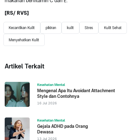
makanan bervitamin C dan E.
[RS/ RVS]
Kecantikan Kulit
pikiran
kulit
Stres
Kulit Sehat
Menyehatkan Kulit
Artikel Terkait
Kesehatan Mental
Mengenal Apa Itu Avoidant Attachment
Style dan Contohnya
16 Jul 2026
Kesehatan Mental
Gejala ADHD pada Orang
Dewasa
13 Jul 2026