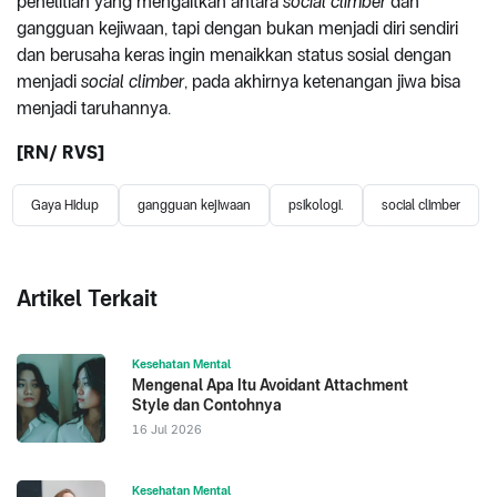
penelitian yang mengaitkan antara
social climber
dan
gangguan kejiwaan, tapi dengan bukan menjadi diri sendiri
dan berusaha keras ingin menaikkan status sosial dengan
menjadi
social climber
, pada akhirnya ketenangan jiwa bisa
menjadi taruhannya.
[
RN
/ RVS]
Gaya Hidup
gangguan kejiwaan
psikologi.
social climber
Artikel Terkait
Kesehatan Mental
Mengenal Apa Itu Avoidant Attachment
Style dan Contohnya
16 Jul 2026
Kesehatan Mental