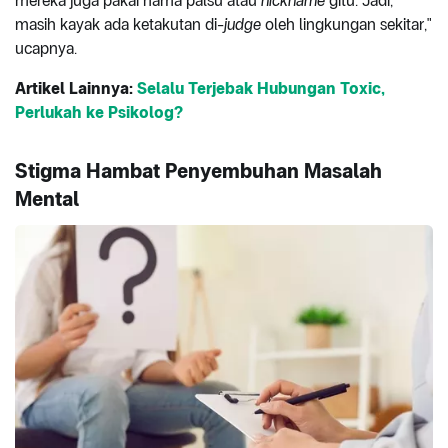
mereka juga pakai nama palsu atau
nickname
gitu. Jadi,
masih kayak ada ketakutan di-
judge
oleh lingkungan sekitar,"
ucapnya.
Artikel Lainnya:
Selalu Terjebak Hubungan Toxic,
Perlukah ke Psikolog?
Stigma Hambat Penyembuhan Masalah
Mental