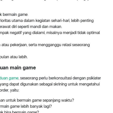
uk bermain
game
.
ioritas utama dalam kegiatan sehari-hari, lebih penting
erawat diri seperti mandi dan makan.
ak negatif yang dialami, misalnya menjadi tidak optimal
 atau pekerjaan, serta mengganggu relasi seseorang
ulan atau lebih.
duan main game
duan
game
, seseorang perlu berkonsultasi dengan psikiater
yang dapat digunakan sebagai skrining untuk mengetahui
der, yaitu:
inan untuk bermain
game
sepanjang waktu?
ermain
game
lebih banyak lagi?
ak bisa bermain
game
?