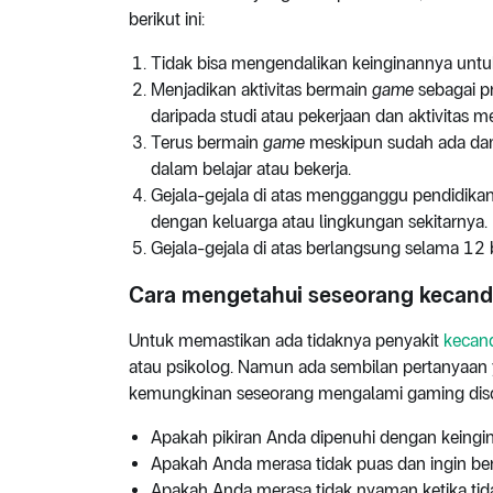
berikut ini:
Tidak bisa mengendalikan keinginannya unt
Menjadikan aktivitas bermain
game
sebagai pr
daripada studi atau pekerjaan dan aktivitas m
Terus bermain
game
meskipun sudah ada damp
dalam belajar atau bekerja.
Gejala-gejala di atas mengganggu pendidikan
dengan keluarga atau lingkungan sekitarnya.
Gejala-gejala di atas berlangsung selama 12 b
Cara mengetahui seseorang kecan
Untuk memastikan ada tidaknya penyakit
kecan
atau psikolog. Namun ada sembilan pertanyaan 
kemungkinan seseorang mengalami gaming disor
Apakah pikiran Anda dipenuhi dengan keing
Apakah Anda merasa tidak puas dan ingin b
Apakah Anda merasa tidak nyaman ketika tid