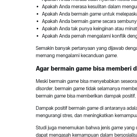
Apakah Anda merasa kesulitan dalam mengu
Apakah Anda bermain
game
untuk melepaskan
Apakah Anda bermain
game
secara sembunyi-
Apakah Anda tak punya keinginan atau minat 
Apakah Anda pernah mengalami konflik deng
Semakin banyak pertanyaan yang dijawab denga
memang mengalami kecanduan
game
.
Agar bermain
game
bisa memberi d
Meski bermain
game
bisa menyebabkan seseora
disorder
, bermain
game
tidak selamanya member
bermain
game
bisa memberikan dampak positif
Dampak positif bermain
game
di antaranya adal
mengurangi stres, dan meningkatkan kemampua
Studi juga menemukan bahwa jenis
game
yang 
dapat mengasah kemampuan dalam bersosialisas