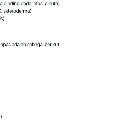
 dinding dada, efusi pleura)
, skleroderma)
is)
pas adalah sebagai berikut:
)