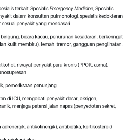
esialis terkait: Spesialis
Emergency Medicine
, Spesialis
 penyakit dalam konsultan pulmonologi, spesialis kedokteran
kait sesuai penyakit yang mendasari
, bingung, bicara kacau, penurunan kesadaran, berkeringat
h, dan kulit membiru), lemah, tremor, gangguan penglihatan,
ohol, riwayat penyakit paru kronis (PPOK, asma),
unosupresan
ik, pemeriksaan penunjang
an di ICU, mengobati penyakit dasar, oksigen,
kanik
, menjaga patensi jalan napas (penyedotan sekret,
adrenergik, antikolinergik), antibiotika, kortikosteroid
nfark miokard akut