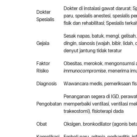
Dokter di instalasi gawat darurat; Sp
Dokter
paru, spesialis anestesi, spesialis
Spesialis
fisik dan rehabilitasi; Spesialis ter
Sesak napas, batuk, mengi, gelisah
Gejala
dingin,
sianosis (wajah, bibir, lida
denyut jantung tidak teratur
Faktor
Obesitas,
merokok, mengonsumsi alk
Risiko
immunocompromise
, menerima im
Diagnosis
Wawancara medis, pemeriksaan fis
Penanganan segera di IGD, perawat
Pengobatan
memperbaiki ventilasi, ventilasi me
trakeostomi), fisioterapi dada
Obat
Oksigen, bronkodilator (agonis beta 
Komplikasi
Emboli paru, aritmia, perikarditis, i