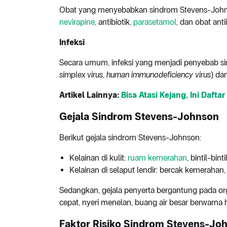
Obat yang menyebabkan sindrom Stevens-Johns
nevirapine
, antibiotik,
parasetamol
, dan obat ant
Infeksi
Secara umum, infeksi yang menjadi penyebab si
simplex virus
,
human immunodeficiency virus
) dan
Artikel Lainnya:
Bisa Atasi Kejang, Ini Daft
Gejala Sindrom Stevens-Johnson
Berikut gejala sindrom Stevens-Johnson:
Kelainan di kulit:
ruam kemerahan
, bintil-bin
Kelainan di selaput lendir: bercak kemerahan, 
Sedangkan, gejala penyerta bergantung pada org
cepat, nyeri menelan, buang air besar berwarna
Faktor Risiko Sindrom Stevens-Jo