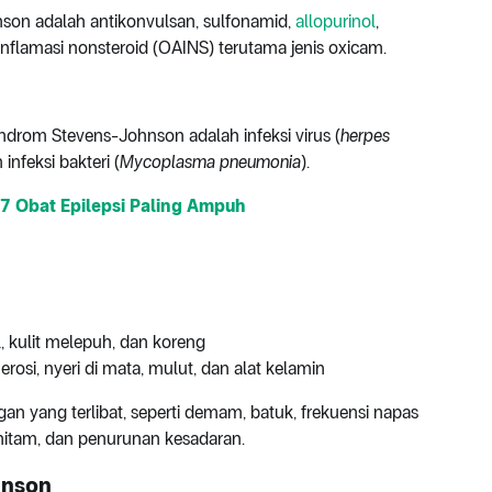
on adalah antikonvulsan, sulfonamid,
allopurinol
,
iinflamasi nonsteroid (OAINS) terutama jenis oxicam.
ndrom Stevens-Johnson adalah infeksi virus (
herpes
 infeksi bakteri (
Mycoplasma pneumonia
).
ar 7 Obat Epilepsi Paling Ampuh
til, kulit melepuh, dan koreng
erosi, nyeri di mata, mulut, dan alat kelamin
an yang terlibat, seperti demam, batuk, frekuensi napas
 hitam, dan penurunan kesadaran.
hnson