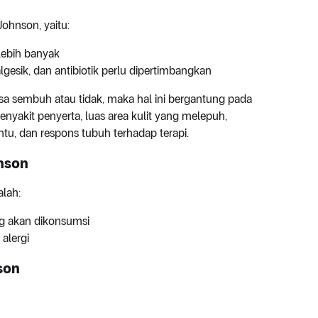
ohnson, yaitu:
 lebih banyak
algesik, dan antibiotik perlu dipertimbangkan
sa sembuh atau tidak, maka hal ini bergantung pada
penyakit penyerta, luas area kulit yang melepuh,
ntu, dan respons tubuh terhadap terapi.
nson
alah:
ng akan dikonsumsi
alergi
son