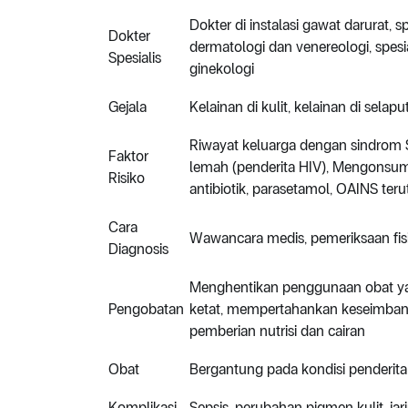
Dokter di instalasi gawat darurat, spe
Dokter
dermatologi dan venereologi, spesial
Spesialis
ginekologi
Gejala
Kelainan di kulit, kelainan di selapu
Riwayat keluarga dengan sindrom 
Faktor
lemah (penderita HIV), Mengonsumsi
Risiko
antibiotik, parasetamol, OAINS ter
Cara
Wawancara medis, pemeriksaan fis
Diagnosis
Menghentikan penggunaan obat yan
Pengobatan
ketat, mempertahankan keseimbanga
pemberian nutrisi dan cairan
Obat
Bergantung pada kondisi penderita
Komplikasi
Sepsis, perubahan pigmen kulit, ja