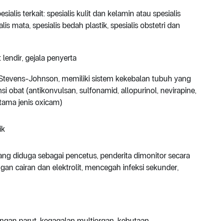
sialis terkait: spesialis kulit dan kelamin atau spesialis
is mata, spesialis bedah plastik, spesialis obstetri dan
t lendir, gejala penyerta
Stevens-Johnson, memiliki sistem kekebalan tubuh yang
 obat (antikonvulsan, sulfonamid, allopurinol, nevirapine,
utama jenis oxicam)
ik
g diduga sebagai pencetus, penderita dimonitor secara
n cairan dan elektrolit, mencegah infeksi sekunder,
ringan parut, kegagalan multiorgan, kebutaan