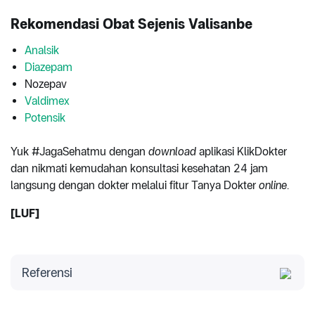
Rekomendasi Obat Sejenis Valisanbe
Analsik
Diazepam
Nozepav
Valdimex
Potensik
Yuk #JagaSehatmu dengan
download
aplikasi KlikDokter
dan nikmati kemudahan konsultasi kesehatan 24 jam
langsung dengan dokter melalui fitur Tanya Dokter
online
.
[LUF]
Referensi
MIMS.22 Juni 2023.
Valisanbe