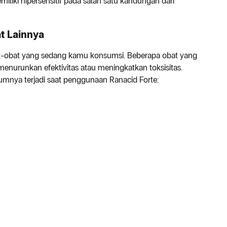
liki hipersensitif pada salah satu kandungan dari
t Lainnya
t-obat yang sedang kamu konsumsi. Beberapa obat yang
enurunkan efektivitas atau meningkatkan toksisitas.
umnya terjadi saat penggunaan Ranacid Forte: