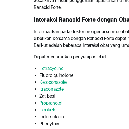
Sebaiknya hindari penggunaan apabila kamu memi
Ranacid Forte.
Interaksi Ranacid Forte dengan Oba
Informasikan pada dokter mengenai semua oba
diberikan bersama dengan Ranacid Forte dapat m
Berikut adalah beberapa Interaksi obat yang um
Dapat menurunkan penyerapan obat:
Tetracycline
Fluoro quinolone
Ketoconazole
Itraconazole
Zat besi
Propranolol
Isoniazid
Indometasin
Phenytoin