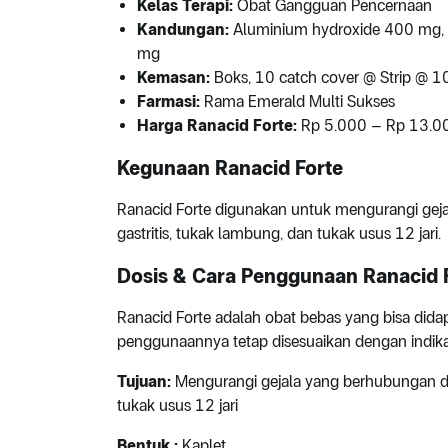
Kelas Terapi:
Obat Gangguan Pencernaan
Kandungan:
Aluminium hydroxide 400 mg, 
mg
Kemasan:
Boks, 10 catch cover @ Strip @ 1
Farmasi:
Rama Emerald Multi Sukses
Harga Ranacid Forte:
Rp 5.000 – Rp 13.000
Kegunaan Ranacid Forte
Ranacid Forte digunakan untuk mengurangi ge
gastritis, tukak lambung, dan tukak usus 12 jari.
Dosis & Cara Penggunaan Ranacid 
Ranacid Forte adalah obat bebas yang bisa dida
penggunaannya tetap disesuaikan dengan indikas
Tujuan:
Mengurangi gejala yang berhubungan de
tukak usus 12 jari
Bentuk
:
Kaplet