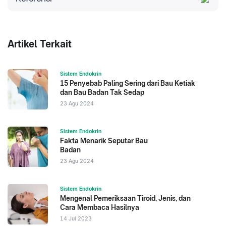
American Board of Internal Medicine
.
Diakses
2023.
Endocrinology, Diabetes, & Metabolism
Policies.
Artikel Terkait
The American Association of Endocrine Surgeons
(AAES)
.
Diakses 2023.
About Endocrine Surgery.
Sistem Endokrin
NIH
.
Diakses 2023.
15 Penyebab Paling Sering dari Bau Ketiak
Cleveland Clinic
.
Diakses 2023.
dan Bau Badan Tak Sedap
23 Agu 2024
Sistem Endokrin
Fakta Menarik Seputar Bau
Badan
23 Agu 2024
Sistem Endokrin
Mengenal Pemeriksaan Tiroid, Jenis, dan
Cara Membaca Hasilnya
14 Jul 2023