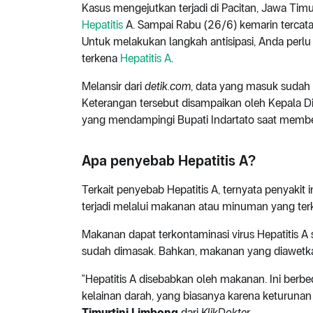
Kasus mengejutkan terjadi di Pacitan, Jawa Timur
Hepatitis
A. Sampai Rabu (26/6) kemarin tercatat 
Untuk melakukan langkah antisipasi, Anda perl
terkena
Hepatitis A
.
Melansir dari
detik.com
, data yang masuk sudah 
Keterangan tersebut disampaikan oleh Kepala D
yang mendampingi Bupati Indartato saat membe
Apa penyebab Hepatitis A?
Terkait penyebab Hepatitis A, ternyata penyakit
terjadi melalui makanan atau minuman yang terkon
Makanan dapat terkontaminasi virus Hepatitis A
sudah dimasak. Bahkan, makanan yang diawetkan
"Hepatitis A disebabkan oleh makanan. Ini berb
kelainan darah, yang biasanya karena keturunan
Timurtini Limbong
dari
KlikDokter
.