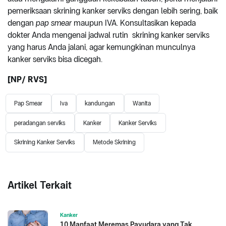
pemeriksaan skrining kanker serviks dengan lebih sering, baik
dengan
pap smear
maupun IVA. Konsultasikan kepada
dokter Anda mengenai jadwal rutin skrining kanker serviks
yang harus Anda jalani, agar kemungkinan munculnya
kanker serviks bisa dicegah.
[NP/ RVS]
Pap Smear
Iva
kandungan
Wanita
peradangan serviks
Kanker
Kanker Serviks
Skrining Kanker Serviks
Metode Skrining
Artikel Terkait
Kanker
10 Manfaat Meremas Payudara yang Tak