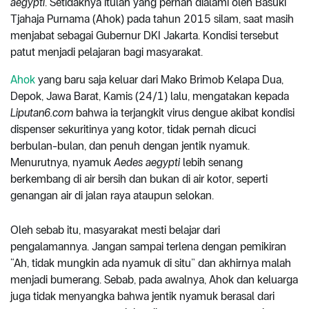
aegypti
. Setidaknya itulah yang pernah dialami oleh Basuki
Tjahaja Purnama (Ahok) pada tahun 2015 silam, saat masih
menjabat sebagai Gubernur DKI Jakarta. Kondisi tersebut
patut menjadi pelajaran bagi masyarakat.
Ahok
yang baru saja keluar dari Mako Brimob Kelapa Dua,
Depok, Jawa Barat, Kamis (24/1) lalu, mengatakan kepada
Liputan6.com
bahwa ia terjangkit virus dengue akibat kondisi
dispenser sekuritinya yang kotor, tidak pernah dicuci
berbulan-bulan, dan penuh dengan jentik nyamuk.
Menurutnya, nyamuk
Aedes aegypti
lebih senang
berkembang di air bersih dan bukan di air kotor, seperti
genangan air di jalan raya ataupun selokan.
Oleh sebab itu, masyarakat mesti belajar dari
pengalamannya. Jangan sampai terlena dengan pemikiran
“Ah, tidak mungkin ada nyamuk di situ” dan akhirnya malah
menjadi bumerang. Sebab, pada awalnya, Ahok dan keluarga
juga tidak menyangka bahwa jentik nyamuk berasal dari