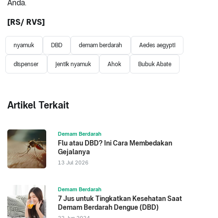
Anda.
[RS/ RVS]
nyamuk
DBD
demam berdarah
Aedes aegypti
dispenser
jentik nyamuk
Ahok
Bubuk Abate
Artikel Terkait
Demam Berdarah
Flu atau DBD? Ini Cara Membedakan
Gejalanya
13 Jul 2026
Demam Berdarah
7 Jus untuk Tingkatkan Kesehatan Saat
Demam Berdarah Dengue (DBD)