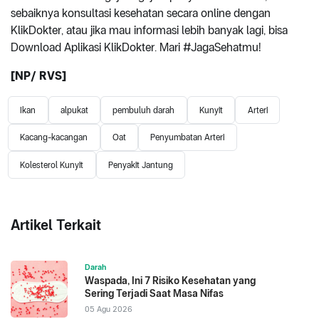
sebaiknya konsultasi kesehatan secara online dengan
KlikDokter, atau jika mau informasi lebih banyak lagi, bisa
Download Aplikasi KlikDokter. Mari #JagaSehatmu!
[NP/ RVS]
Ikan
alpukat
pembuluh darah
Kunyit
Arteri
Kacang-kacangan
Oat
Penyumbatan Arteri
Kolesterol Kunyit
Penyakit Jantung
Artikel Terkait
Darah
Waspada, Ini 7 Risiko Kesehatan yang
Sering Terjadi Saat Masa Nifas
05 Agu 2026