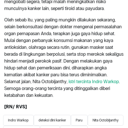
mengobati segera, tetapi malah meningkatkan risiko
munculnya kanker lain, seperti tiroid atau payudara.
Oleh sebab itu, yang paling mungkin dilakukan sekarang,
selain berkonsultasi dengan dokter mengenai permasalahan
organ pernapasan Anda, terapkan juga gaya hidup sehat.
Mulai dengan perbanyak konsumsi makanan yang kaya
antioksidan, olahraga secara rutin, gunakan masker saat
berada di lingkungan berpolusi, serta stop merokok sekaligus
hindari menjadi perokok pasif. Dengan melakukan gaya
hidup sehat dan pemeriksaan dini, diharapkan angka
kematian akibat kanker paru bisa terus diminimalkan.
Selamat jalan, Nita Octobijanthy,
istri tercinta Indro Warkop
.
Semoga orang-orang tercinta yang ditinggalkan diberi
ketabahan dan kekuatan.
[
RN
/ RVS]
Indro Warkop
deteksi dini kanker
Paru
Nita Octobijanthy