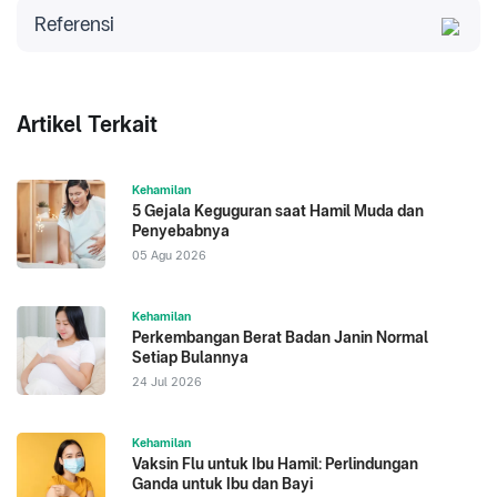
Referensi
NHS. Back Pain in Pregnancy. Diakses pada 2023
WebMD. Back pain during pregnancy: 7 tips for
relief. Diakses pada 2023
Artikel Terkait
Kehamilan
5 Gejala Keguguran saat Hamil Muda dan
Penyebabnya
05 Agu 2026
Kehamilan
Perkembangan Berat Badan Janin Normal
Setiap Bulannya
24 Jul 2026
Kehamilan
Vaksin Flu untuk Ibu Hamil: Perlindungan
Ganda untuk Ibu dan Bayi