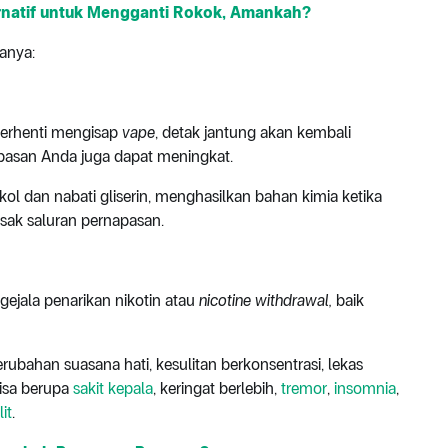
ernatif untuk Mengganti Rokok, Amankah?
ranya:
berhenti mengisap
vape
, detak jantung akan kembali
apasan Anda juga dapat meningkat.
likol dan nabati gliserin, menghasilkan bahan kimia ketika
sak saluran pernapasan.
gejala penarikan nikotin atau
nicotine withdrawal,
baik
rubahan suasana hati, kesulitan berkonsentrasi, lekas
bisa berupa
sakit kepala
, keringat berlebih,
tremor
,
insomnia
,
it
.