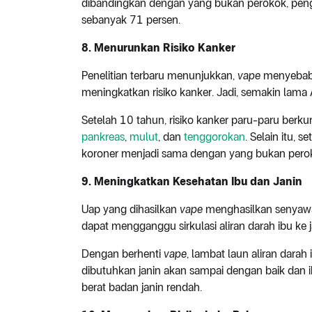
dibandingkan dengan yang bukan perokok, pe
sebanyak 71 persen.
8.
Menurunkan Risiko Kanker
Penelitian terbaru menunjukkan,
vape
menyebabk
meningkatkan risiko kanker. Jadi, semakin lam
Setelah 10 tahun, risiko kanker paru-paru berku
pankreas
,
mulut
, dan
tenggorokan
. Selain itu, 
koroner menjadi sama dengan yang bukan pero
9. Meningkatkan Kesehatan Ibu dan Janin
Uap yang dihasilkan
vape
menghasilkan senyawa
dapat mengganggu sirkulasi aliran darah ibu ke j
Dengan berhenti
vape
, lambat laun aliran darah
dibutuhkan janin akan sampai dengan baik dan ibu
berat badan janin rendah.