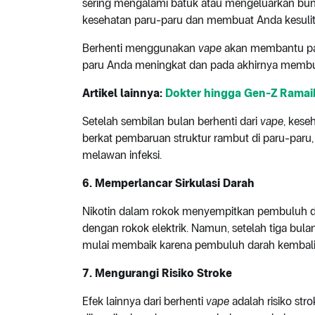
sering mengalami batuk atau mengeluarkan bun
kesehatan paru-paru dan membuat Anda kesulit
Berhenti menggunakan
vape
akan membantu par
paru Anda meningkat dan pada akhirnya membua
Artikel lainnya:
Dokter hingga Gen-Z Ramai
Setelah sembilan bulan berhenti dari
vape
, kese
berkat pembaruan struktur rambut di paru-par
melawan infeksi.
6.
Memperlancar Sirkulasi Darah
Nikotin dalam rokok menyempitkan pembuluh dara
dengan rokok elektrik. Namun, setelah tiga bul
mulai membaik karena pembuluh darah kembali
7.
Mengurangi Risiko Stroke
Efek lainnya dari berhenti
vape
adalah risiko str