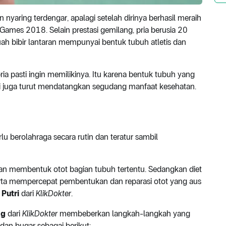
 nyaring terdengar, apalagi setelah dirinya berhasil meraih
Games 2018. Selain prestasi gemilang, pria berusia 20
uah bibir lantaran mempunyai bentuk tubuh atletis dan
pria pasti ingin memilikinya. Itu karena bentuk tubuh yang
i juga turut mendatangkan segudang manfaat kesehatan.
lu berolahraga secara rutin dan teratur sambil
an membentuk otot bagian tubuh tertentu. Sedangkan diet
rta mempercepat pembentukan dan reparasi otot yang aus
 Putri
dari
KlikDokter
.
ng
dari
KlikDokter
membeberkan langkah-langkah yang
 dan bugar sebagai berikut: