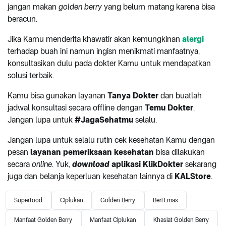
jangan makan
golden berry
yang belum matang karena bisa
beracun.
Jika Kamu menderita khawatir akan kemungkinan
alergi
terhadap buah ini namun ingisn menikmati manfaatnya,
konsultasikan dulu pada dokter Kamu untuk mendapatkan
solusi terbaik.
Kamu bisa gunakan layanan
Tanya Dokter
dan buatlah
jadwal konsultasi secara offline dengan
Temu Dokter
.
Jangan lupa untuk
#JagaSehatmu
selalu.
Jangan lupa untuk selalu rutin cek kesehatan Kamu dengan
pesan
layanan pemeriksaan kesehatan
bisa dilakukan
secara
online
. Yuk,
download
aplikasi KlikDokter
sekarang
juga dan belanja keperluan kesehatan lainnya di
KALStore
.
Superfood
Ciplukan
Golden Berry
Beri Emas
Manfaat Golden Berry
Manfaat Ciplukan
Khasiat Golden Berry