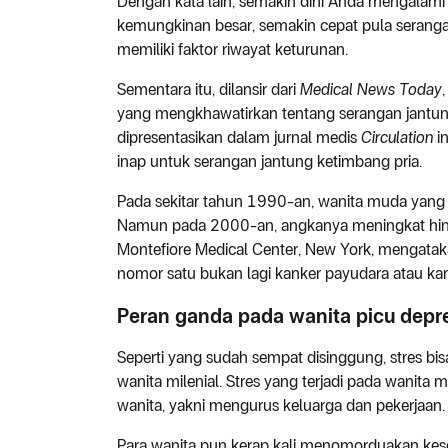
Dengan kata lain, semakin dini Anda mengalami
kemungkinan besar, semakin cepat pula serangan
memiliki faktor riwayat keturunan.
Sementara itu, dilansir dari
Medical News Today
yang mengkhawatirkan tentang serangan jantung
dipresentasikan dalam jurnal medis
Circulation
i
inap untuk serangan jantung ketimbang pria.
Pada sekitar tahun 1990-an, wanita muda yang 
Namun pada 2000-an, angkanya meningkat hingga 
Montefiore Medical Center, New York, mengata
nomor satu bukan lagi kanker payudara atau kan
Peran ganda pada wanita picu depr
Seperti yang sudah sempat disinggung, stres bi
wanita milenial. Stres yang terjadi pada wanita
wanita, yakni mengurus keluarga dan pekerjaan.
Para wanita pun kerap kali menomorduakan keseh