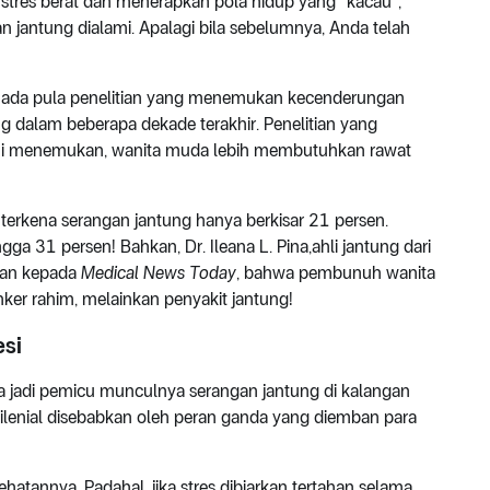
 stres berat dan menerapkan pola hidup yang “kacau”,
 jantung dialami. Apalagi bila sebelumnya, Anda telah
, ada pula penelitian yang menemukan kecenderungan
 dalam beberapa dekade terakhir. Penelitian yang
ni menemukan, wanita muda lebih membutuhkan rawat
terkena serangan jantung hanya berkisar 21 persen.
31 persen! Bahkan, Dr. Ileana L. Pina,ahli jantung dari
kan kepada
Medical News Today
, bahwa pembunuh wanita
ker rahim, melainkan penyakit jantung!
esi
sa jadi pemicu munculnya serangan jantung di kalangan
 milenial disebabkan oleh peran ganda yang diemban para
atannya. Padahal, jika stres dibiarkan tertahan selama